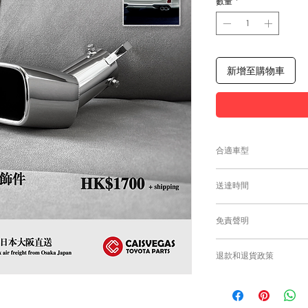
數量
*
新增至購物車
合適車型
為匹配合適的零件，
送達時間
付款後，約10個工作
免責聲明
零件均從車廠或供應商
需時感謝您的耐心等
Caisvegas Tr
退款和退貨政策
或退貨/換貨。付款
確供應的零件以及客
請查看
Refunds and R
錯誤訂購的零件，Caisv
根據零件的庫存狀