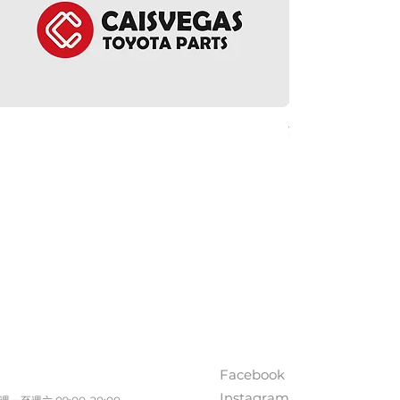
方向盤環總成 - Noah 
價格
HK$5,380.00
ct Us
Follow Us
Facebook
852 5261 4315
Instagram