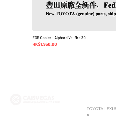
EGR Cooler - Alphard Vellfire 30
價格
HK$1,950.00
Shop
TOYOTA LEXU
配