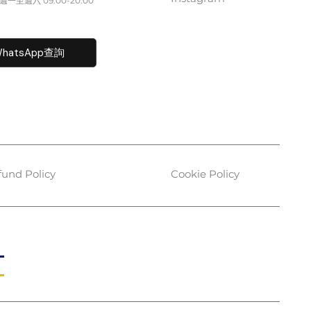
一至週六​ 09:00-20:00
fo@caisvegas.com​
hatsApp查詢
fund Policy
Cookie Policy