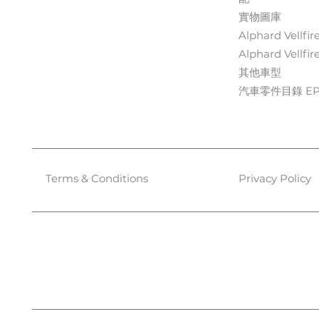
實物圖庫
Alphard Vellfir
Alphard Vellfir
其他車型
汽車零件目錄 EPC
Terms & Conditions
Privacy Policy