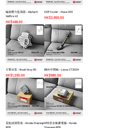
輪胎壓力監測器 - Alphard
EGR Cooler - Hiace 200
Vellfire 40
價格
HK$2,650.00
價格
HK$498.00
引擎水泵 - Noah Voxy 80
轉向中間軸 - Lexus CT200H
價格
價格
HK$1,250.00
HK$980.00
盲點偵測雷達 - Honda Stepwgn
SRS安全氣囊電腦 - Honda
RP8
Stepwgn RP8