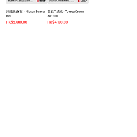
尾燈總成(右) - Nissan Serena
節氣門總成 - Toyota Crown
C28
AWS210
價格
價格
HK$2,680.00
HK$4,180.00
The Company
Shop
TOYOTA LEXUS 選配
首頁
實物圖庫
零件報價系統
Alphard Vellfire 30
​零件訂購流程
Alphard Vellfire 20
零件查詢
其他車型
訂單狀態查詢
汽車零件目錄 EPC​​
關於我們​
常見問題