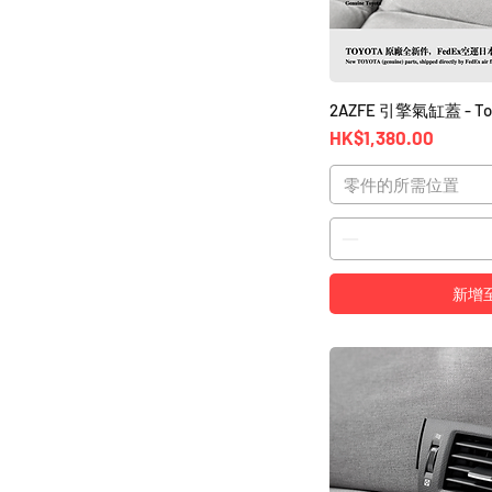
2AZFE 引擎氣缸蓋 - To
價格
HK$1,380.00
零件的所需位置
新增