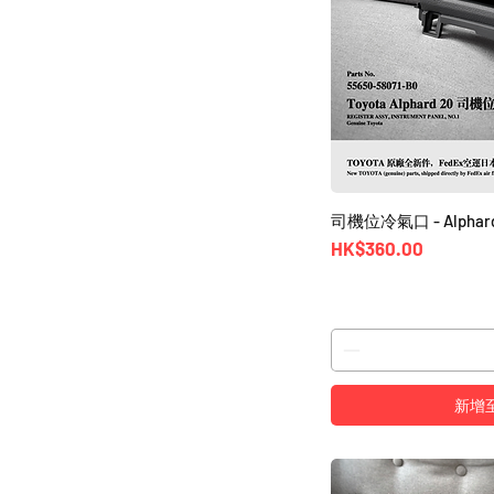
司機位冷氣口 - Alphard V
價格
HK$360.00
新增