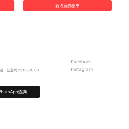
新增至購物車
ct Us
Follow Us
Facebook
852 5261 4315
Instagram
一至週六​ 09:00-20:00
fo@caisvegas.com​
hatsApp查詢