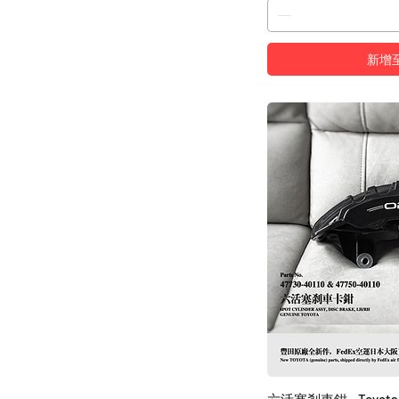
新增
六活塞剎車鉗 - Toyota 