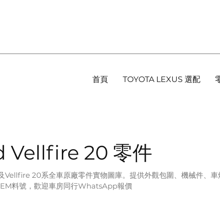
首頁
TOYOTA LEXUS 選配
 Vellfire 20 零件
hard及Vellfire 20系全車原廠零件實物圖庫。提供外觀包圍、機械件
EM料號，歡迎車房同行WhatsApp報價