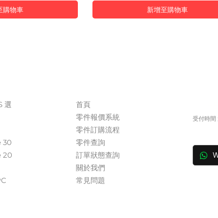
至購物車
新增至購物車
The Company
Conta
S 選
首頁
+
零件報價系統
受付時間 週
​零件訂購流程
in
e 30
零件查詢
e 20
訂單狀態查詢
W
關於我們​
​​
常見問題