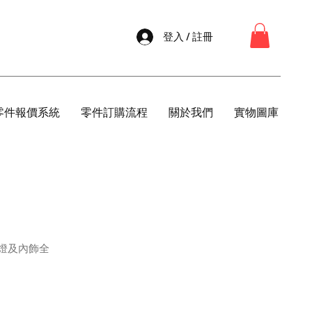
登入 / 註冊
零件報價系統
零件訂購流程
關於我們
實物圖庫
、車燈及內飾全