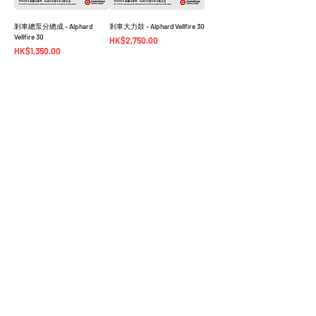
剎車總泵分總成 - Alphard
剎車大力鼓 - Alphard Vellfire 30
Vellfire 30
價格
HK$2,750.00
價格
HK$1,350.00
The Company
Shop
TOYOTA LEXUS 選配
首頁
實物圖庫
零件報價系統
Alphard Vellfire 30
​零件訂購流程
Alphard Vellfire 20
零件查詢
其他車型
訂單狀態查詢
汽車零件目錄 EPC​​
關於我們​
常見問題