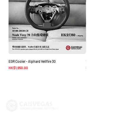
EGR Cooler - Alphard Vellfire 30
方向盤環總成 - Noah Voxy 70
價格
價格
HK$1,950.00
HK$5,380.00
The Company
Shop