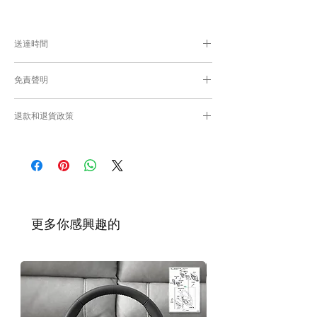
送達時間
付款後，約8-10日工作日取貨或送貨；
免責聲明
零件均從車廠或供應商從日本FedEx空運直送
到港，運輸需時感謝您的耐心等候。
Caisvegas Trading不會收回客戶錯誤訂購的
退款和退貨政策
零件進行退款或退貨/換貨。付款前必須確保
零件正確。對於按照訂單正確供應的零件以及
請查看
Refunds and Returns Policy
頁面
客戶付款時確認的訂單但後來客戶發現錯誤訂
購的零件，Caisvegas Trading 不承擔任何責
任。
根據零件的庫存狀況，交貨日期可能會延
遲。如果發貨有延誤，我們會及時聯繫
​更多你感興趣的
您。
如車廠或供應商通知零件缺貨，我們會及
時聯繫您進行退款程序；退款一般需1至3
工作日退回你的支付卡。