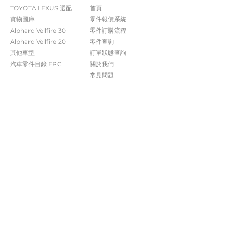
TOYOTA LEXUS 選配
首頁
實物圖庫
零件報價系統
Alphard Vellfire 30
​零件訂購流程
Alphard Vellfire 20
零件查詢
其他車型
訂單狀態查詢
汽車零件目錄 EPC​​
關於我們​
常見問題
Contact Us
+852 5261 4315
受付時間 週一至週六​ 09:00-20:00
info@caisvegas.com​
WhatsApp查詢