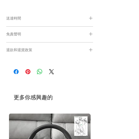
送達時間
付款後，約8-10日工作日取貨或送貨；
免責聲明
零件均從車廠或供應商從日本FedEx空運直送
到港，運輸需時感謝您的耐心等候。
Caisvegas Trading不會收回客戶錯誤訂購的
退款和退貨政策
零件進行退款或退貨/換貨。付款前必須確保
零件正確。對於按照訂單正確供應的零件以及
請查看
Refunds and Returns Policy
頁面
客戶付款時確認的訂單但後來客戶發現錯誤訂
購的零件，Caisvegas Trading 不承擔任何責
任。
根據零件的庫存狀況，交貨日期可能會延
遲。如果發貨有延誤，我們會及時聯繫
​更多你感興趣的
您。
如車廠或供應商通知零件缺貨，我們會及
時聯繫您進行退款程序；退款一般需1至3
工作日退回你的支付卡。