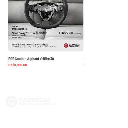
EGR Cooler - Alphard Vellfire 30
方向盤環總成 - Noah Voxy 70
價格
價格
HK$1,950.00
HK$5,380.00
The Company
Shop