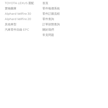
TOYOTA LEXUS 選配
首頁
實物圖庫
零件報價系統
Alphard Vellfire 30
​零件訂購流程
Alphard Vellfire 20
零件查詢
其他車型
訂單狀態查詢
汽車零件目錄 EPC​​
關於我們​
常見問題
Contact Us
+852 5261 4315
受付時間 週一至週六​ 09:00-20:00
info@caisvegas.com​
WhatsApp查詢