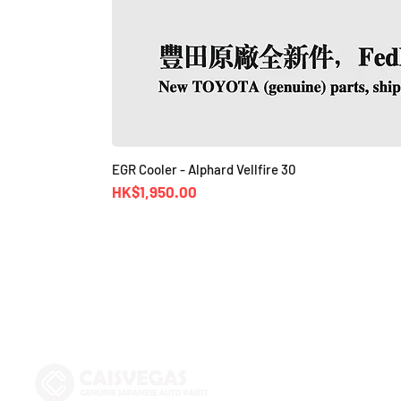
EGR Cooler - Alphard Vellfire 30
價格
HK$1,950.00
Shop