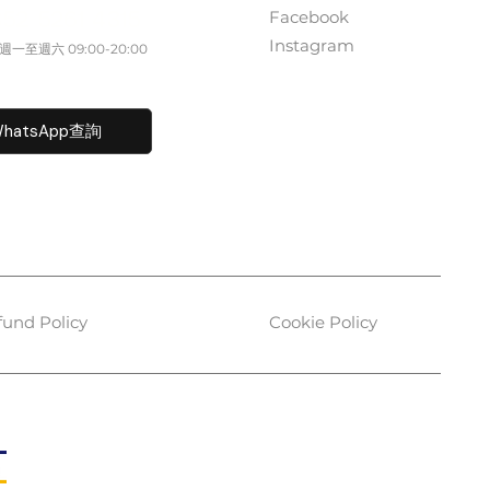
Facebook
852 5261 4315
Instagram
一至週六​ 09:00-20:00
fo@caisvegas.com​
hatsApp查詢
fund Policy
Cookie Policy