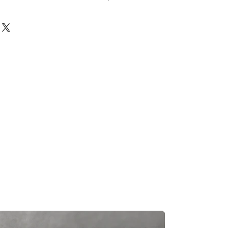
前必須確保零件正確。對於按照訂單正
戶付款時確認的訂單但後來客戶發現
eturns Policy
頁面
egas Trading 不承擔任何責任。
況，交貨日期可能會延遲。如果發
及時聯繫您。
知零件缺貨，我們會及時聯繫您進
一般需1至3工作日退回你的支付卡。