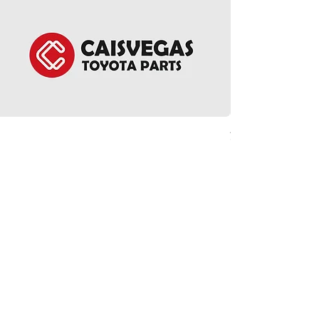
方向盤環總成 - Noah 
價格
HK$5,380.00
ct Us
Follow Us