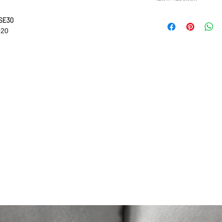
或退貨/換貨。付款
確供應的零件以及客
請查看
Refunds and R
SE30
錯誤訂購的零件，Caisv
020
根據零件的庫存狀
貨有延誤，我們會
如車廠或供應商通
行退款程序；退款