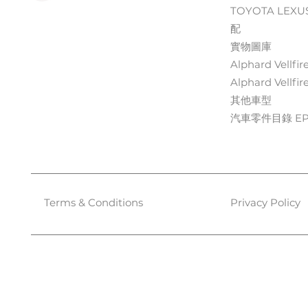
TOYOTA LEXU
配
實物圖庫
Alphard Vellfir
Alphard Vellfir
其他車型
汽車零件目錄 EPC
Terms & Conditions
Privacy Policy