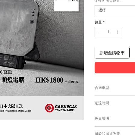
零件的所需位置
*
選擇
數量
*
新增至購物車
合適車型
為匹配合適的零件，
送達時間
付款後，約10工作日
免責聲明
零件均從車廠或供應商
需時感謝您的耐心等
Caisvegas Tr
退款和退貨政策