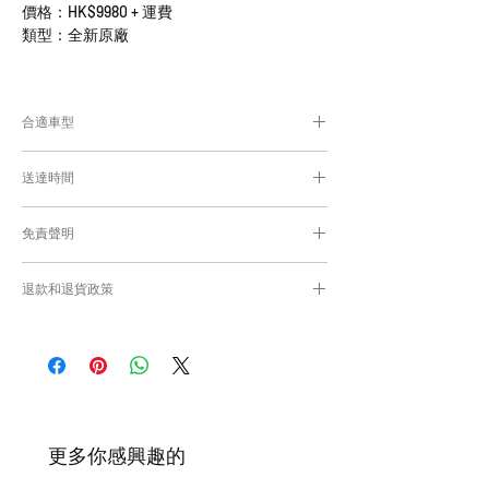
價格：HK$9980 + 運費
類型：全新原廠
合適車型
為匹配合適的零件，付款後我們會向你確認車
送達時間
輛細節
付款後，約10-15工作日取貨或送貨；
免責聲明
零件均從車廠或供應商從日本FedEx空運直送
到港，運輸需時感謝您的耐心等候。
Caisvegas Trading不會收回客戶錯誤訂購的
退款和退貨政策
零件進行退款或退貨/換貨。付款前必須確保
零件正確。對於按照訂單正確供應的零件以及
請查看
Refunds and Returns Policy
頁面
客戶付款時確認的訂單但後來客戶發現錯誤訂
購的零件，Caisvegas Trading 不承擔任何責
任。
根據零件的庫存狀況，交貨日期可能會延
遲。如果發貨有延誤，我們會及時聯繫
​更多你感興趣的
您。
如車廠或供應商通知零件缺貨，我們會及