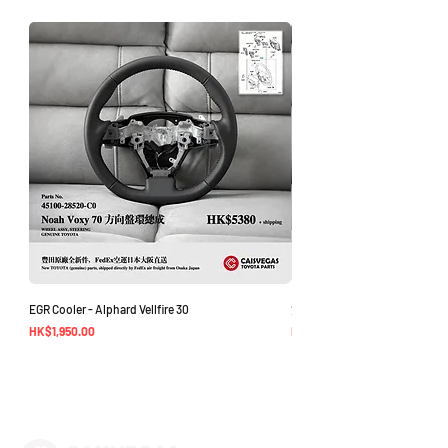
時聯繫您進行退款程序；退款一般需1至3
工作日退回你的支付卡。
EGR Cooler - Alphard Vellfire 30
方向盤環總成 - Noah Voxy 70
價格
價格
HK$1,950.00
HK$5,380.00