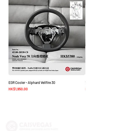
工作日退回你的支付卡。
EGR Cooler - Alphard Vellfire 30
方向盤環總成 - Noah Voxy 70
價格
價格
HK$1,950.00
HK$5,380.00