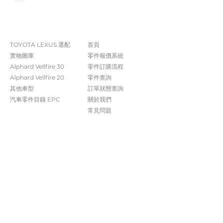
The Company
Shop
TOYOTA LEXUS 選配
首頁
實物圖庫
零件報價系統
Alphard Vellfire 30
​零件訂購流程
Alphard Vellfire 20
零件查詢
其他車型
訂單狀態查詢
汽車零件目錄 EPC​​
關於我們​
常見問題
Contact Us
+852 5261 4315
受付時間 週一至週六​ 09:00-20:00
info@caisvegas.com​