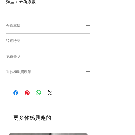
類型：全新原廠
合適車型
為匹配合適的零件，付款後我們會向你確認車
送達時間
輛細節
付款後，約10工作日取貨或送貨；
免責聲明
零件均從車廠或供應商從日本FedEx空運直送
到港，運輸需時感謝您的耐心等候。
Caisvegas Trading不會收回客戶錯誤訂購的
退款和退貨政策
零件進行退款或退貨/換貨。付款前必須確保
零件正確。對於按照訂單正確供應的零件以及
請查看
Refunds and Returns Policy
頁面
客戶付款時確認的訂單但後來客戶發現錯誤訂
購的零件，Caisvegas Trading 不承擔任何責
任。
根據零件的庫存狀況，交貨日期可能會延
遲。如果發貨有延誤，我們會及時聯繫
​更多你感興趣的
您。
如車廠或供應商通知零件缺貨，我們會及
時聯繫您進行退款程序；退款一般需1至3