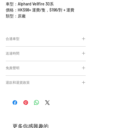
車型：Alphard Vellfire 30系
價格：HK$98+ 運費/隻，$196/對 + 運費
類型：原廠
合適車型
為匹配合適的零件，付款後我們會向你確認車
送達時間
輛細節
付款後，約8-10工作日取貨或送貨；
免責聲明
零件均從車廠或供應商從日本FedEx空運直送
到港，運輸需時感謝您的耐心等候。
Caisvegas Trading不會收回客戶錯誤訂購的
退款和退貨政策
零件進行退款或退貨/換貨。付款前必須確保
零件正確。對於按照訂單正確供應的零件以及
請查看
Refunds and Returns Policy
頁面
客戶付款時確認的訂單但後來客戶發現錯誤訂
購的零件，Caisvegas Trading 不承擔任何責
任。
根據零件的庫存狀況，交貨日期可能會延
遲。如果發貨有延誤，我們會及時聯繫
​更多你感興趣的
您。