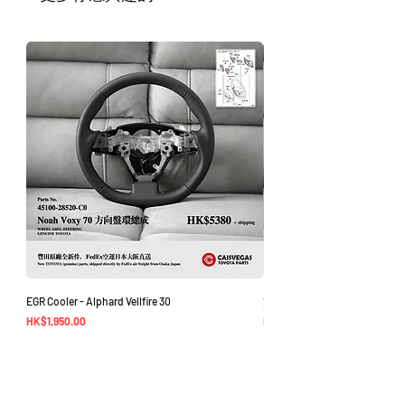
如車廠或供應商通知零件缺貨，我們會及
時聯繫您進行退款程序；退款一般需1至3
工作日退回你的支付卡。
EGR Cooler - Alphard Vellfire 30
方向盤環總成 - Noah Voxy 70
價格
價格
HK$1,950.00
HK$5,380.00