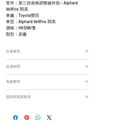
零件：第三排座椅調整鍵外殼 - Alphard
Vellfire 30系
車廠：Toyota豐田
車型：Alphard Vellfire 30系
價格：HK$98/隻
類型：原廠
合適車型
Alphard及Vellfire 30系通用部件
送達時間
為匹配合適的零件，付款後我們會向你確
認車輛細節
付款後，約10-15日取貨或送貨；
免責聲明
零件均從車廠或供應商從日本FedEx空運直送
到港，運輸需時感謝您的耐心等候。
Caisvegas Trading不會收回客戶錯誤訂購的
退款和退貨政策
零件進行退款或退貨/換貨。付款前必須確保
零件正確。對於按照訂單正確供應的零件以及
請查看
Refunds and Returns Policy
頁面
客戶付款時確認的訂單但後來客戶發現錯誤訂
購的零件，Caisvegas Trading 不承擔任何責
任。
根據零件的庫存狀況，交貨日期可能會延