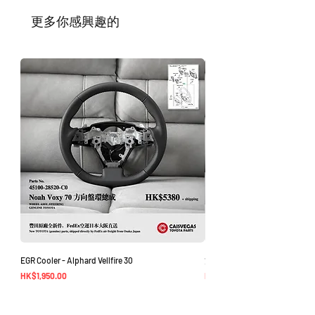
遲。如果發貨有延誤，我們會及時聯繫
​更多你感興趣的
您。
如車廠或供應商通知零件缺貨，我們會及
時聯繫您進行退款程序；退款一般需1至3
工作日退回你的支付卡。
EGR Cooler - Alphard Vellfire 30
方向盤環總成 - Noah Voxy 70
價格
價格
HK$1,950.00
HK$5,380.00