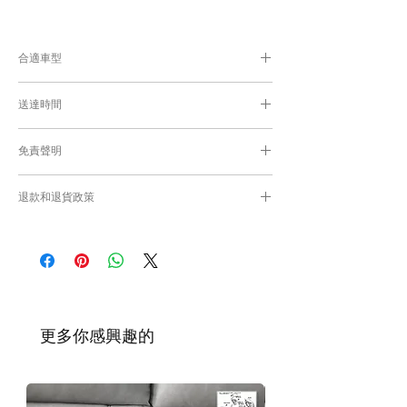
合適車型
為匹配合適的零件，付款後我們會向你確認車
送達時間
輛細節
付款後，約10-15工作日取貨或送貨；
免責聲明
零件均從車廠或供應商從日本FedEx空運直送
到港，運輸需時感謝您的耐心等候。
Caisvegas Trading不會收回客戶錯誤訂購的
退款和退貨政策
零件進行退款或退貨/換貨。付款前必須確保
零件正確。對於按照訂單正確供應的零件以及
請查看
Refunds and Returns Policy
頁面
客戶付款時確認的訂單但後來客戶發現錯誤訂
購的零件，Caisvegas Trading 不承擔任何責
任。
根據零件的庫存狀況，交貨日期可能會延
遲。如果發貨有延誤，我們會及時聯繫
​更多你感興趣的
您。
如車廠或供應商通知零件缺貨，我們會及
時聯繫您進行退款程序；退款一般需1至3
工作日退回你的支付卡。