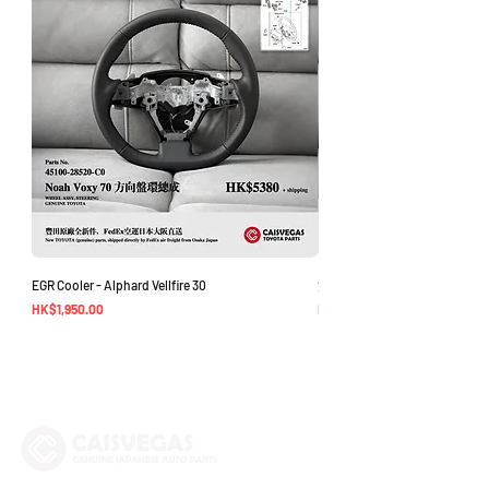
EGR Cooler - Alphard Vellfire 30
方向盤環總成 - Noah Voxy 70
價格
價格
HK$1,950.00
HK$5,380.00