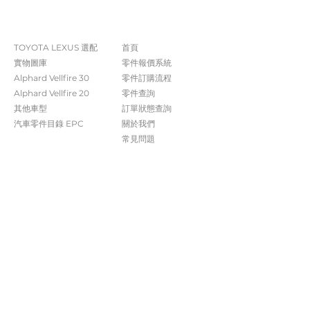
The Company
Shop
TOYOTA LEXUS 選配
首頁
實物圖庫
零件報價系統
Alphard Vellfire 30
​零件訂購流程
Alphard Vellfire 20
零件查詢
其他車型
訂單狀態查詢
汽車零件目錄 EPC​​
關於我們​
常見問題
Contact Us
+852 5261 4315
受付時間 週一至週六​ 09:00-20:00
info@caisvegas.com​
WhatsApp查詢