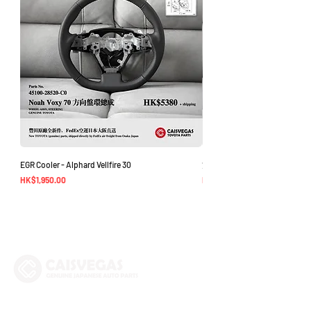
EGR Cooler - Alphard Vellfire 30
方向盤環總成 - Noah Voxy 70
價格
價格
HK$1,950.00
HK$5,380.00