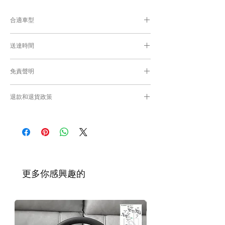
合適車型
為匹配合適的零件，付款後我們會向你確認車
送達時間
輛細節
付款後，約10工作日取貨或送貨；
免責聲明
零件均從車廠或供應商從日本FedEx空運直送
到港，運輸需時感謝您的耐心等候。
Caisvegas Trading不會收回客戶錯誤訂購的
退款和退貨政策
零件進行退款或退貨/換貨。付款前必須確保
零件正確。對於按照訂單正確供應的零件以及
請查看
Refunds and Returns Policy
頁面
客戶付款時確認的訂單但後來客戶發現錯誤訂
購的零件，Caisvegas Trading 不承擔任何責
任。
根據零件的庫存狀況，交貨日期可能會延
遲。如果發貨有延誤，我們會及時聯繫
​更多你感興趣的
您。
如車廠或供應商通知零件缺貨，我們會及
時聯繫您進行退款程序；退款一般需1至3
工作日退回你的支付卡。