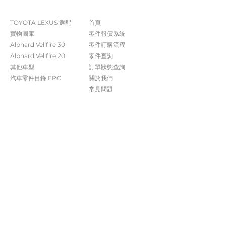
The Company
Shop
TOYOTA LEXUS 選配
首頁
實物圖庫
零件報價系統
Alphard Vellfire 30
​零件訂購流程
Alphard Vellfire 20
零件查詢
其他車型
訂單狀態查詢
汽車零件目錄 EPC​​
關於我們​
常見問題
Contact Us
+852 5261 4315
受付時間 週一至週六​ 09:00-20:00
info@caisvegas.com​
WhatsApp查詢