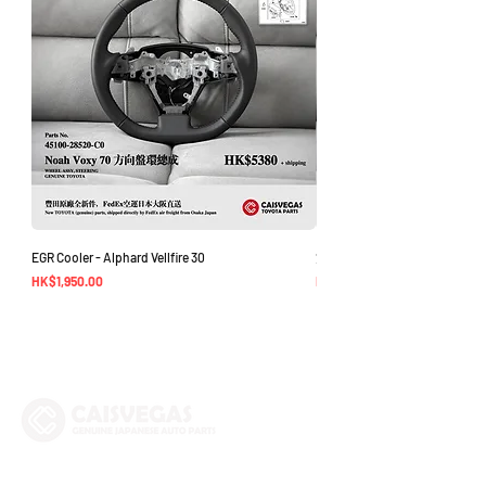
EGR Cooler - Alphard Vellfire 30
方向盤環總成 - Noah Voxy 70
價格
價格
HK$1,950.00
HK$5,380.00