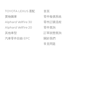
The Company
Shop
TOYOTA LEXUS 選配
首頁
實物圖庫
零件報價系統
Alphard Vellfire 30
​零件訂購流程
Alphard Vellfire 20
零件查詢
其他車型
訂單狀態查詢
汽車零件目錄 EPC​​
關於我們​
常見問題
Contact Us
+852 5261 4315
受付時間 週一至週六​ 09:00-20:00
info@caisvegas.com​
WhatsApp查詢