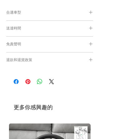
合適車型
為匹配合適的零件，付款後我們會向你確認車
送達時間
輛細節
付款後，船運約1.5個月取貨或送貨；
免責聲明
零件均從車廠或供應商從直送到港，運輸需時
感謝您的耐心等候。
Caisvegas Trading不會收回客戶錯誤訂購的
退款和退貨政策
零件進行退款或退貨/換貨。付款前必須確保
零件正確。對於按照訂單正確供應的零件以及
請查看
Refunds and Returns Policy
頁面
客戶付款時確認的訂單但後來客戶發現錯誤訂
購的零件，Caisvegas Trading 不承擔任何責
任。
根據零件的庫存狀況，交貨日期可能會延
遲。如果發貨有延誤，我們會及時聯繫
​更多你感興趣的
您。
如車廠或供應商通知零件缺貨，我們會及
時聯繫您進行退款程序；退款一般需1至3
工作日退回你的支付卡。