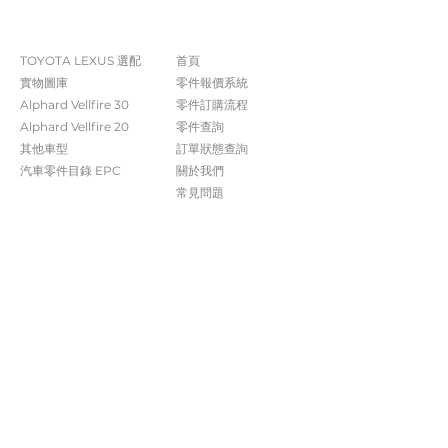
The Company
Shop
TOYOTA LEXUS 選配
首頁
實物圖庫
零件報價系統
Alphard Vellfire 30
​零件訂購流程
Alphard Vellfire 20
零件查詢
其他車型
訂單狀態查詢
汽車零件目錄 EPC​​
關於我們​
常見問題
Contact Us
+852 5261 4315
受付時間 週一至週六​ 09:00-20:00
info@caisvegas.com​
WhatsApp查詢