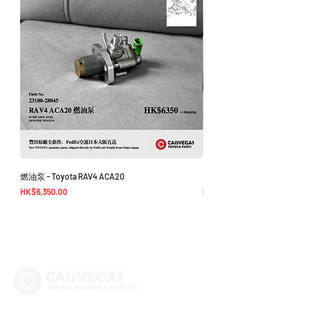
燃油泵 - Toyota RAV4 ACA20
EGR Cooler - Alphard Vellfire 3
價格
價格
HK$6,350.00
HK$1,950.00