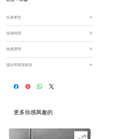
合適車型
Alphard及Vellfire 30系通用部件
送達時間
為匹配合適的零件，付款後我們會向你確
認車輛細節
付款後，約10-15日取貨或送貨；
免責聲明
零件均從車廠或供應商從日本FedEx空運直送
到港，運輸需時感謝您的耐心等候。
Caisvegas Trading不會收回客戶錯誤訂購的
退款和退貨政策
零件進行退款或退貨/換貨。付款前必須確保
零件正確。對於按照訂單正確供應的零件以及
請查看
Refunds and Returns Policy
頁面
客戶付款時確認的訂單但後來客戶發現錯誤訂
購的零件，Caisvegas Trading 不承擔任何責
任。
根據零件的庫存狀況，交貨日期可能會延
遲。如果發貨有延誤，我們會及時聯繫
​更多你感興趣的
您。
如車廠或供應商通知零件缺貨，我們會及
時聯繫您進行退款程序；退款一般需1至3
工作日退回你的支付卡。