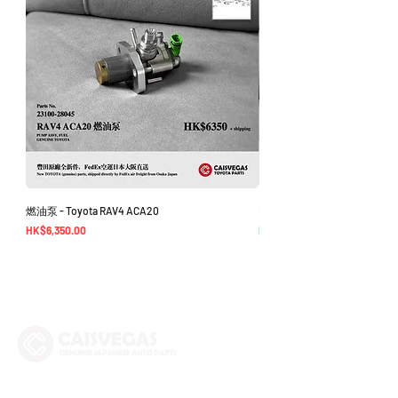
燃油泵 - Toyota RAV4 ACA20
EGR Cooler - Alphard Vellfire 3
價格
價格
HK$6,350.00
HK$1,950.00