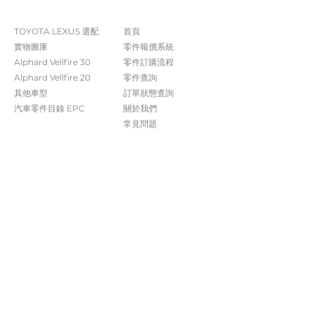
The Company
Shop
TOYOTA LEXUS 選配
首頁
實物圖庫
零件報價系統
Alphard Vellfire 30
​零件訂購流程
Alphard Vellfire 20
零件查詢
其他車型
訂單狀態查詢
汽車零件目錄 EPC​​
關於我們​
常見問題
Contact Us
+852 5261 4315
受付時間 週一至週六​ 09:00-20:00
info@caisvegas.com​
WhatsApp查詢