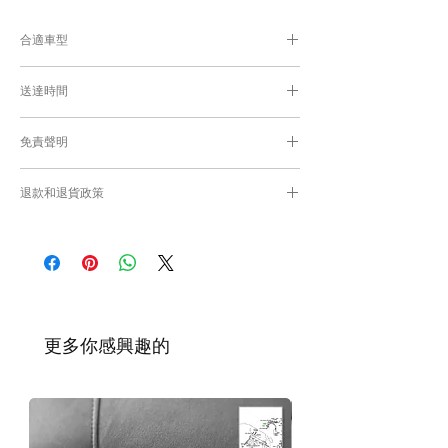
合適車型
為匹配合適的零件，付款後我們會向你確認車
送達時間
輛細節
付款後，約10工作日取貨或送貨；
免責聲明
零件均從車廠或供應商從日本FedEx空運直送
到港，運輸需時感謝您的耐心等候。
Caisvegas Trading不會收回客戶錯誤訂購的
退款和退貨政策
零件進行退款或退貨/換貨。付款前必須確保
零件正確。對於按照訂單正確供應的零件以及
請查看
Refunds and Returns Policy
頁面
客戶付款時確認的訂單但後來客戶發現錯誤訂
購的零件，Caisvegas Trading 不承擔任何責
任。
根據零件的庫存狀況，交貨日期可能會延
遲。如果發貨有延誤，我們會及時聯繫
​更多你感興趣的
您。
如車廠或供應商通知零件缺貨，我們會及
時聯繫您進行退款程序；退款一般需1至3
工作日退回你的支付卡。