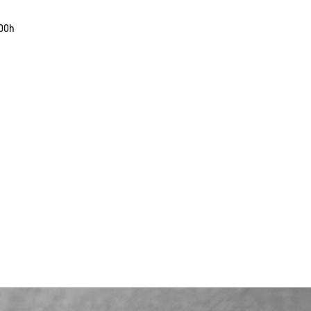
貨有延誤，我們會
如車廠或供應商通
00h
行退款程序；退款