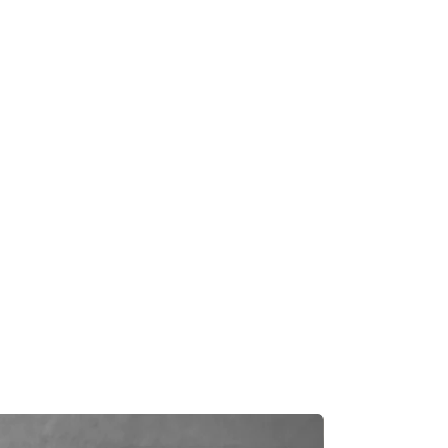
及時聯繫您。
知零件缺貨，我們會及時聯繫您進
一般需1至3工作日退回你的支付卡。