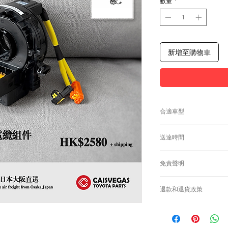
數量
*
新增至購物車
合適車型
為匹配合適的零件，
送達時間
付款後，約10工作日
免責聲明
零件均從車廠或供應商
需時感謝您的耐心等
Caisvegas Tr
退款和退貨政策
或退貨/換貨。付款
確供應的零件以及客
請查看
Refunds and R
錯誤訂購的零件，Caisv
根據零件的庫存狀