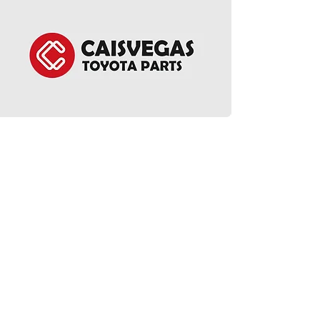
EGR Cooler - Alphar
價格
HK$1,950.00
ct Us
Follow Us