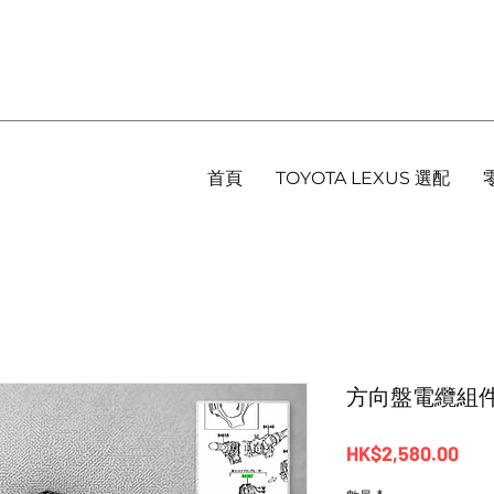
首頁
TOYOTA LEXUS 選配
方向盤電纜組件 - 
價
HK$2,580.00
格