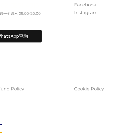
Facebook
852 5261 4315
Instagram
一至週六​ 09:00-20:00
fo@caisvegas.com​
hatsApp查詢
fund Policy
Cookie Policy