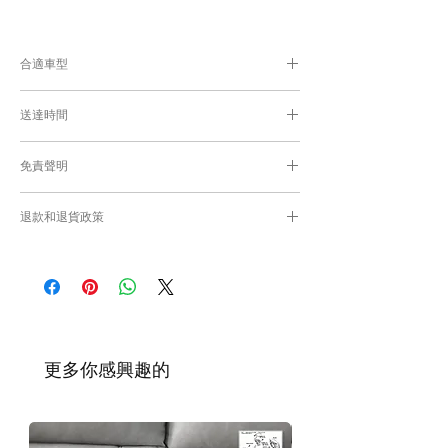
合適車型
為匹配合適的零件，付款後我們會向你確認車
送達時間
輛細節
付款後，約10-15工作日取貨或送貨；
免責聲明
零件均從車廠或供應商從日本FedEx空運直送
到港，運輸需時感謝您的耐心等候。
Caisvegas Trading不會收回客戶錯誤訂購的
退款和退貨政策
零件進行退款或退貨/換貨。付款前必須確保
零件正確。對於按照訂單正確供應的零件以及
請查看
Refunds and Returns Policy
頁面
客戶付款時確認的訂單但後來客戶發現錯誤訂
購的零件，Caisvegas Trading 不承擔任何責
任。
根據零件的庫存狀況，交貨日期可能會延
遲。如果發貨有延誤，我們會及時聯繫
​更多你感興趣的
您。
如車廠或供應商通知零件缺貨，我們會及
時聯繫您進行退款程序；退款一般需1至3
工作日退回你的支付卡。