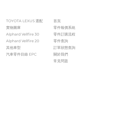
The Company
Shop
TOYOTA LEXUS 選配
首頁
實物圖庫
零件報價系統
Alphard Vellfire 30
​零件訂購流程
Alphard Vellfire 20
零件查詢
其他車型
訂單狀態查詢
汽車零件目錄 EPC​​
關於我們​
常見問題
Contact Us
+852 5261 4315
受付時間 週一至週六​ 09:00-20:00
info@caisvegas.com​
WhatsApp查詢