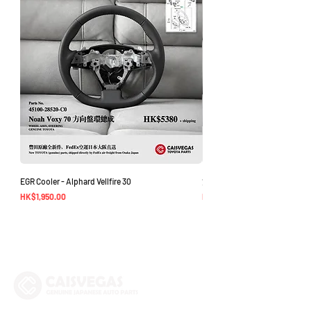
EGR Cooler - Alphard Vellfire 30
方向盤環總成 - Noah Voxy 70
價格
價格
HK$1,950.00
HK$5,380.00