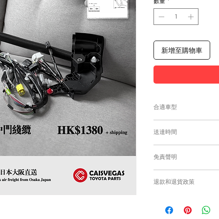
數量
*
新增至購物車
合適車型
為匹配合適的零件，
送達時間
付款後，約10工作日
免責聲明
零件均從車廠或供應商
需時感謝您的耐心等
Caisvegas Tr
退款和退貨政策
或退貨/換貨。付款
確供應的零件以及客
請查看
Refunds and R
錯誤訂購的零件，Caisv
根據零件的庫存狀