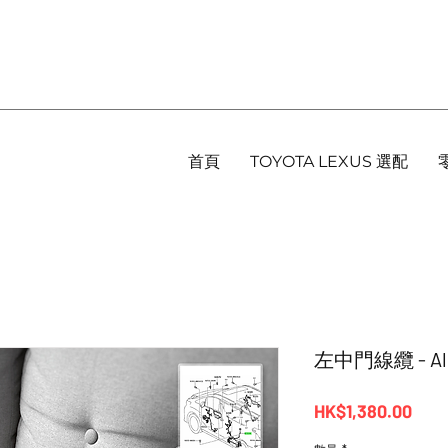
首頁
TOYOTA LEXUS 選配
左中門線纜 - Alpha
價
HK$1,380.00
格