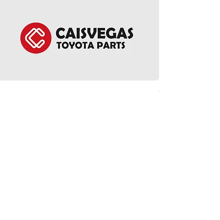
方向盤環總成 - Noah 
價格
HK$5,380.00
ct Us
Follow Us