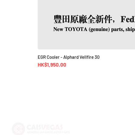
EGR Cooler - Alphard Vellfire 30
價格
HK$1,950.00
Shop