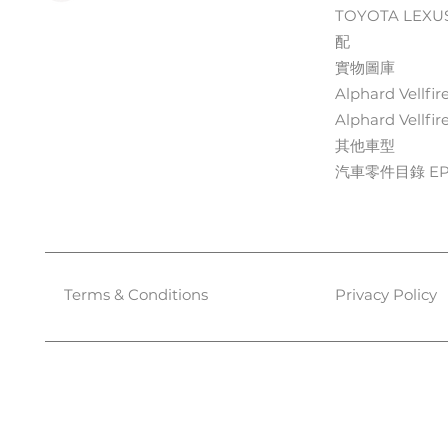
TOYOTA LEXU
配
實物圖庫
Alphard Vellfir
Alphard Vellfir
其他車型
汽車零件目錄 EPC
Terms & Conditions
Privacy Policy