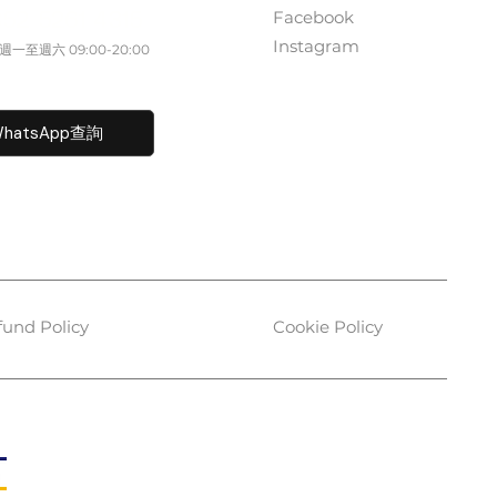
Facebook
852 5261 4315
Instagram
一至週六​ 09:00-20:00
fo@caisvegas.com​
hatsApp查詢
fund Policy
Cookie Policy