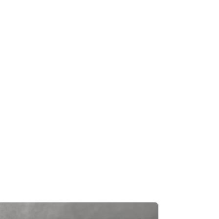
及時聯繫您。
知零件缺貨，我們會及時聯繫您進
一般需1至3工作日退回你的支付卡。