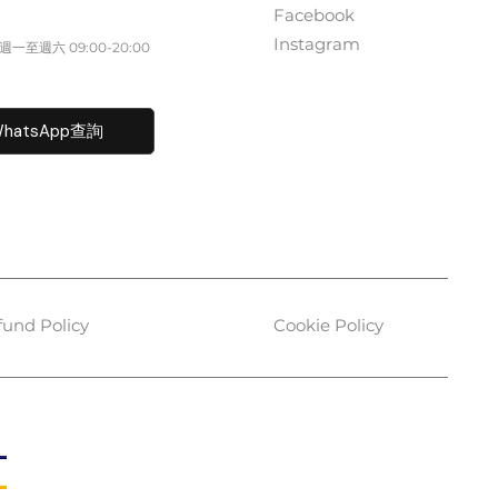
Facebook
852 5261 4315
Instagram
一至週六​ 09:00-20:00
fo@caisvegas.com​
hatsApp查詢
fund Policy
Cookie Policy