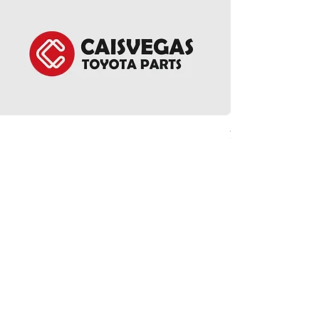
方向盤環總成 - Noah 
價格
HK$5,380.00
ct Us
Follow Us