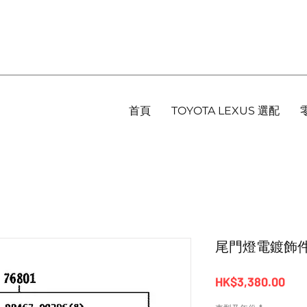
首頁
TOYOTA LEXUS 選配
尾門燈電鍍飾件 - Al
價
HK$3,380.00
格