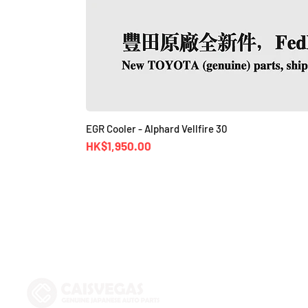
EGR Cooler - Alphard Vellfire 30
價格
HK$1,950.00
Shop