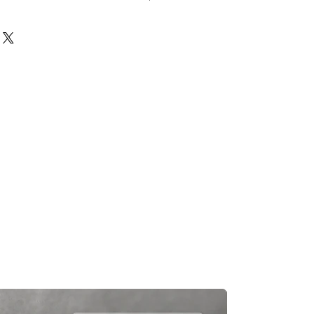
前必須確保零件正確。對於按照訂單正
戶付款時確認的訂單但後來客戶發現
eturns Policy
頁面
egas Trading 不承擔任何責任。
況，交貨日期可能會延遲。如果發
及時聯繫您。
知零件缺貨，我們會及時聯繫您進
一般需1至3工作日退回你的支付卡。