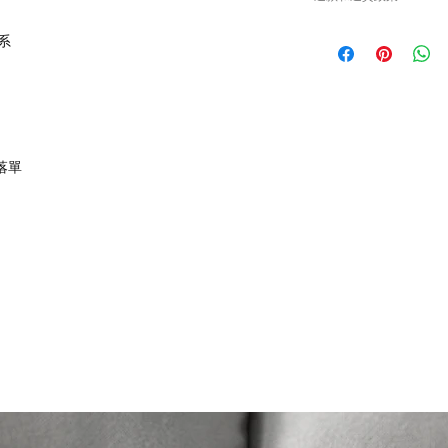
或退貨/換貨。付款
確供應的零件以及客
請查看
Refunds and R
0系
錯誤訂購的零件，Caisv
根據零件的庫存狀
貨有延誤，我們會
如車廠或供應商通
行退款程序；退款
們落單