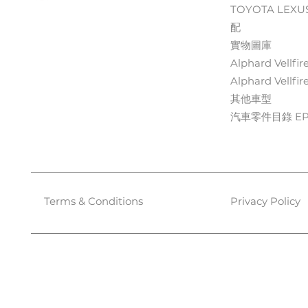
TOYOTA LEXU
配
實物圖庫
Alphard Vellfir
Alphard Vellfir
其他車型
汽車零件目錄 EPC
Terms & Conditions
Privacy Policy