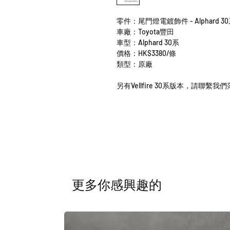
零件：尾門燈電鍍飾件 - Alphard 3
車廠：Toyota豐田
車型：Alphard 30系
價格：HK$3380/條
類型：原廠
另有Vellfire 30系版本，請聯繫我
​更多你感興趣的