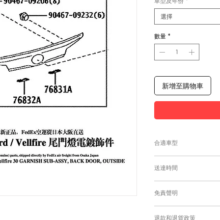
車型及年份
*
選擇
數量
*
新增至購物車
合適車型
請在零件選項，選擇
送達時間
付款後，約10-15日
免責聲明
零件均從車廠或供應商
需時感謝您的耐心等
Caisvegas Tr
退款和退貨政策