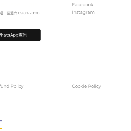
Facebook
852 5261 4315
Instagram
一至週六​ 09:00-20:00
fo@caisvegas.com​
hatsApp查詢
fund Policy
Cookie Policy