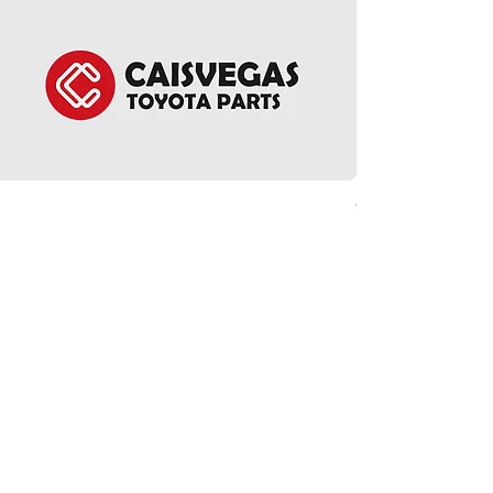
方向盤環總成 - Noah 
價格
HK$5,380.00
ct Us
Follow Us