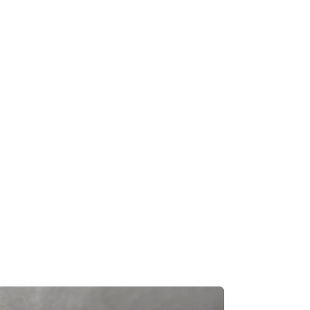
及時聯繫您。
知零件缺貨，我們會及時聯繫您進
一般需1至3工作日退回你的支付卡。