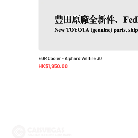
EGR Cooler - Alphard Vellfire 30
價格
HK$1,950.00
Shop