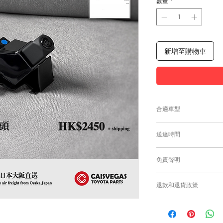
數量
*
新增至購物車
合適車型
為匹配合適的零件，
送達時間
付款後，約10工作日
免責聲明
零件均從車廠或供應商
需時感謝您的耐心等
Caisvegas Tr
退款和退貨政策
或退貨/換貨。付款
確供應的零件以及客
請查看
Refunds and R
錯誤訂購的零件，Caisv
根據零件的庫存狀