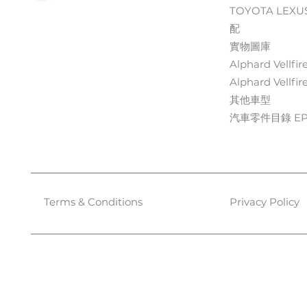
TOYOTA LEXU
配
實物圖庫
Alphard Vellfir
Alphard Vellfir
其他車型
汽車零件目錄 EPC
Terms & Conditions
Privacy Policy