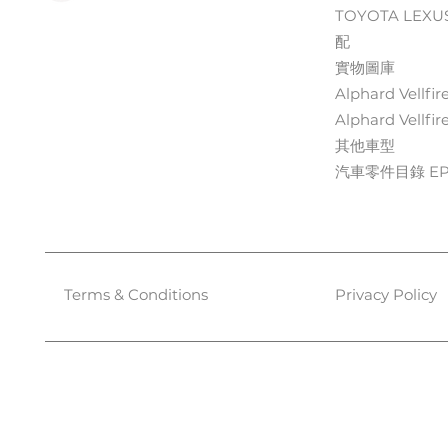
TOYOTA LEXU
配
實物圖庫
Alphard Vellfir
Alphard Vellfir
其他車型
汽車零件目錄 EPC
Terms & Conditions
Privacy Policy