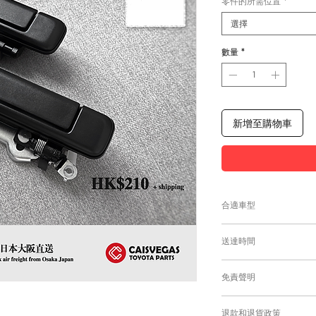
零件的所需位置
*
選擇
數量
*
新增至購物車
合適車型
為匹配合適的零件，
送達時間
付款後，約10工作日
免責聲明
零件均從車廠或供應商
需時感謝您的耐心等
Caisvegas Tr
退款和退貨政策