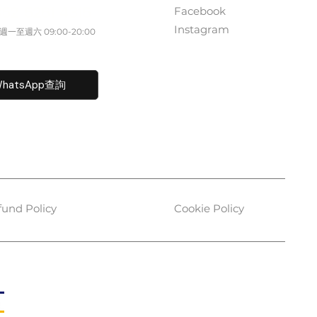
Facebook
852 5261 4315
Instagram
一至週六​ 09:00-20:00
fo@caisvegas.com​
hatsApp查詢
fund Policy
Cookie Policy