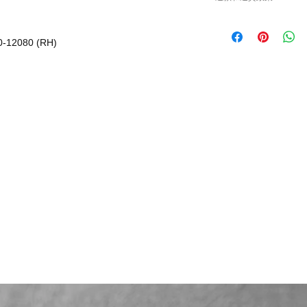
或退貨/換貨。付款
確供應的零件以及客
請查看
Refunds and R
錯誤訂購的零件，Caisv
-12080 (RH)
根據零件的庫存狀
貨有延誤，我們會
如車廠或供應商通
行退款程序；退款