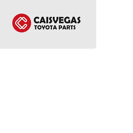
EGR Cooler - Alphar
價格
HK$1,950.00
ct Us
Follow Us