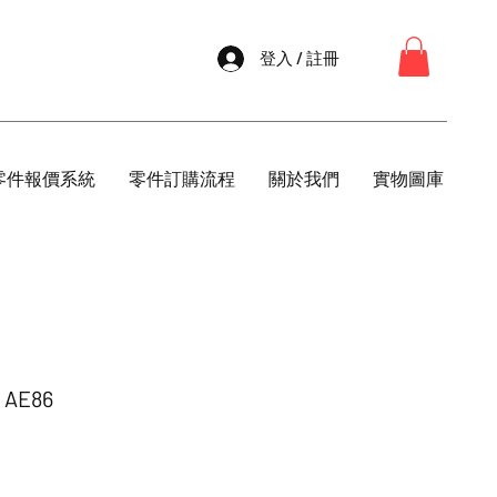
登入 / 註冊
零件報價系統
零件訂購流程
關於我們
實物圖庫
 AE86