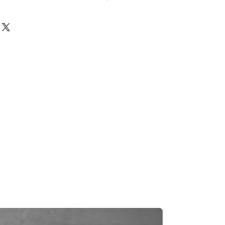
前必須確保零件正確。對於按照訂單正
戶付款時確認的訂單但後來客戶發現
eturns Policy
頁面
egas Trading 不承擔任何責任。
況，交貨日期可能會延遲。如果發
及時聯繫您。
知零件缺貨，我們會及時聯繫您進
一般需1至3工作日退回你的支付卡。