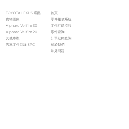
The Company
Shop
TOYOTA LEXUS 選配
首頁
實物圖庫
零件報價系統
Alphard Vellfire 30
​零件訂購流程
Alphard Vellfire 20
零件查詢
其他車型
訂單狀態查詢
汽車零件目錄 EPC​​
關於我們​
常見問題
Contact Us
+852 5261 4315
受付時間 週一至週六​ 09:00-20:00
info@caisvegas.com​
WhatsApp查詢