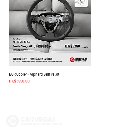
EGR Cooler - Alphard Vellfire 30
方向盤環總成 - Noah Voxy 70
價格
價格
HK$1,950.00
HK$5,380.00