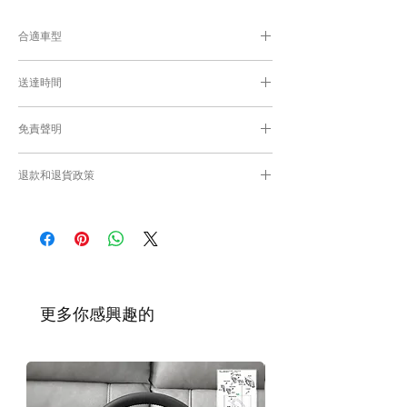
合適車型
為匹配合適的零件，付款後我們會向你確認車
送達時間
輛細節
付款後，約8-10工作日取貨或送貨；
免責聲明
零件均從車廠或供應商從日本FedEx空運直送
到港，運輸需時感謝您的耐心等候。
Caisvegas Trading不會收回客戶錯誤訂購的
退款和退貨政策
零件進行退款或退貨/換貨。付款前必須確保
零件正確。對於按照訂單正確供應的零件以及
請查看
Refunds and Returns Policy
頁面
客戶付款時確認的訂單但後來客戶發現錯誤訂
購的零件，Caisvegas Trading 不承擔任何責
任。
根據零件的庫存狀況，交貨日期可能會延
遲。如果發貨有延誤，我們會及時聯繫
​更多你感興趣的
您。
如車廠或供應商通知零件缺貨，我們會及
時聯繫您進行退款程序；退款一般需1至3
工作日退回你的支付卡。