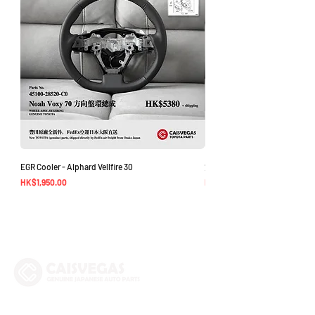
EGR Cooler - Alphard Vellfire 30
方向盤環總成 - Noah Voxy 70
價格
價格
HK$1,950.00
HK$5,380.00