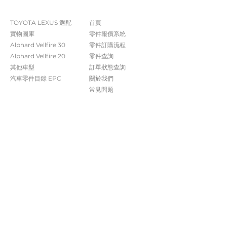
The Company
Shop
TOYOTA LEXUS 選配
首頁
實物圖庫
零件報價系統
Alphard Vellfire 30
​零件訂購流程
Alphard Vellfire 20
零件查詢
其他車型
訂單狀態查詢
汽車零件目錄 EPC​​
關於我們​
常見問題
Contact Us
+852 5261 4315
受付時間 週一至週六​ 09:00-20:00
info@caisvegas.com​
WhatsApp查詢