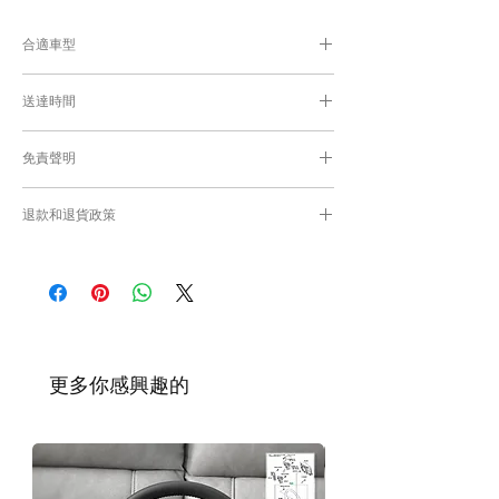
合適車型
為匹配合適的零件，付款後我們會向你確認車
送達時間
輛細節
付款後，約8-10工作日取貨或送貨；
免責聲明
零件均從車廠或供應商從日本FedEx空運直送
到港，運輸需時感謝您的耐心等候。
Caisvegas Trading不會收回客戶錯誤訂購的
退款和退貨政策
零件進行退款或退貨/換貨。付款前必須確保
零件正確。對於按照訂單正確供應的零件以及
請查看
Refunds and Returns Policy
頁面
客戶付款時確認的訂單但後來客戶發現錯誤訂
購的零件，Caisvegas Trading 不承擔任何責
任。
根據零件的庫存狀況，交貨日期可能會延
遲。如果發貨有延誤，我們會及時聯繫
​更多你感興趣的
您。
如車廠或供應商通知零件缺貨，我們會及
時聯繫您進行退款程序；退款一般需1至3
工作日退回你的支付卡。