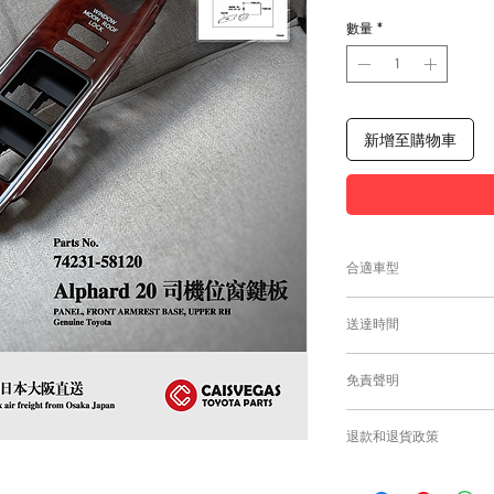
格
數量
*
新增至購物車
合適車型
為匹配合適的零件，
送達時間
付款後，約10工作日
免責聲明
零件均從車廠或供應商
需時感謝您的耐心等
Caisvegas Tr
退款和退貨政策
或退貨/換貨。付款
確供應的零件以及客
請查看
Refunds and R
錯誤訂購的零件，Caisv