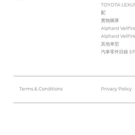
TOYOTA LEXU
配
實物圖庫
Alphard Vellfir
Alphard Vellfir
其他車型
汽車零件目錄 EPC
Terms & Conditions
Privacy Policy