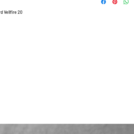
根據零件的庫存狀
貨有延誤，我們會
ellfire 20
如車廠或供應商通
行退款程序；退款