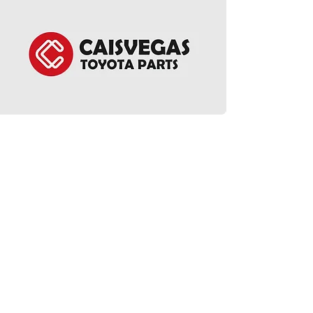
EGR Cooler - Alphar
價格
HK$1,950.00
ct Us
Follow Us