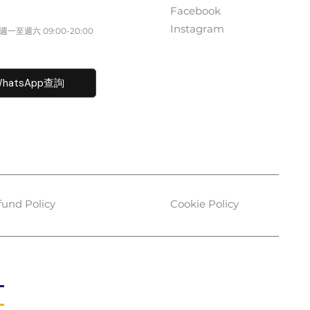
Facebook
852 5261 4315
Instagram
一至週六​ 09:00-20:00
fo@caisvegas.com​
hatsApp查詢
fund Policy
Cookie Policy