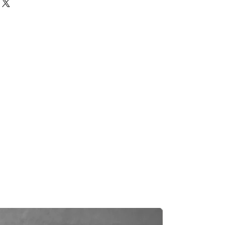
況，交貨日期可能會延遲。如果發
及時聯繫您。
知零件缺貨，我們會及時聯繫您進
一般需1至3工作日退回你的支付卡。