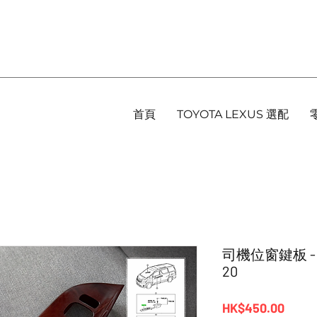
首頁
TOYOTA LEXUS 選配
司機位窗鍵板 - Toy
20
價
HK$450.00