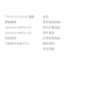
The Company
Shop
TOYOTA LEXUS 選配
首頁
實物圖庫
零件報價系統
Alphard Vellfire 30
​零件訂購流程
Alphard Vellfire 20
零件查詢
其他車型
訂單狀態查詢
汽車零件目錄 EPC​​
關於我們​
常見問題
Contact Us
+852 5261 4315
受付時間 週一至週六​ 09:00-20:00
info@caisvegas.com​
WhatsApp查詢