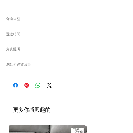
合適車型
為匹配合適的零件，付款後我們會向你確認車
送達時間
輛細節
付款後，約8-10工作日取貨或送貨；
免責聲明
零件均從車廠或供應商從日本FedEx空運直送
到港，運輸需時感謝您的耐心等候。
Caisvegas Trading不會收回客戶錯誤訂購的
退款和退貨政策
零件進行退款或退貨/換貨。付款前必須確保
零件正確。對於按照訂單正確供應的零件以及
請查看
Refunds and Returns Policy
頁面
客戶付款時確認的訂單但後來客戶發現錯誤訂
購的零件，Caisvegas Trading 不承擔任何責
任。
根據零件的庫存狀況，交貨日期可能會延
遲。如果發貨有延誤，我們會及時聯繫
​更多你感興趣的
您。
如車廠或供應商通知零件缺貨，我們會及
時聯繫您進行退款程序；退款一般需1至3
工作日退回你的支付卡。