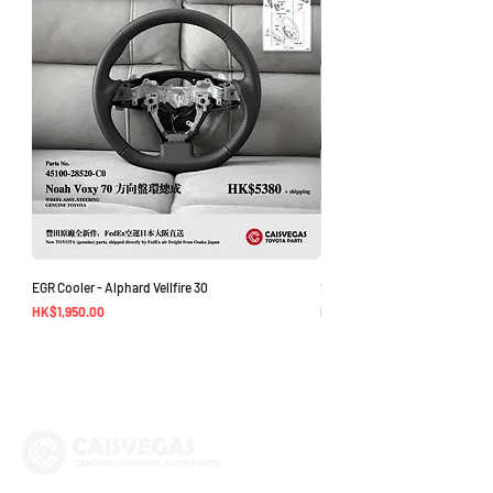
EGR Cooler - Alphard Vellfire 30
方向盤環總成 - Noah Voxy 70
價格
價格
HK$1,950.00
HK$5,380.00