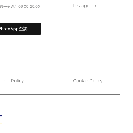
Instagram
一至週六​ 09:00-20:00
fo@caisvegas.com​
hatsApp查詢
fund Policy
Cookie Policy