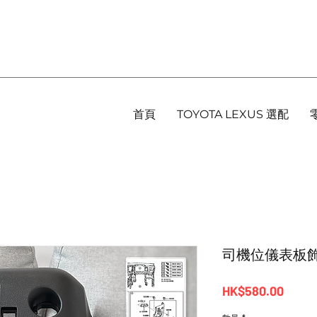
首頁
TOYOTA LEXUS 選配
司機位儀表板飾板 - 
價
HK$580.00
格