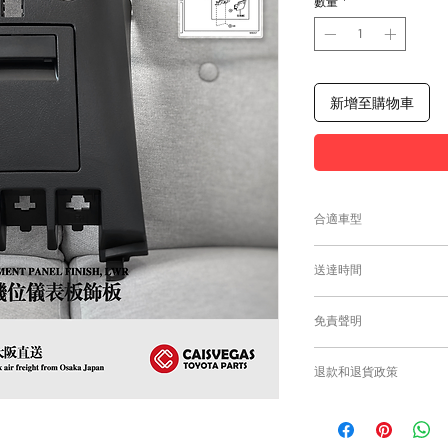
數量
*
新增至購物車
合適車型
Alphard及Vellfire
送達時間
為匹配合適的零件
付款後，約8-10日
免責聲明
零件均從車廠或供應商
需時感謝您的耐心等
Caisvegas Tr
退款和退貨政策
或退貨/換貨。付款
確供應的零件以及客
請查看
Refunds and R
錯誤訂購的零件，Caisv
根據零件的庫存狀