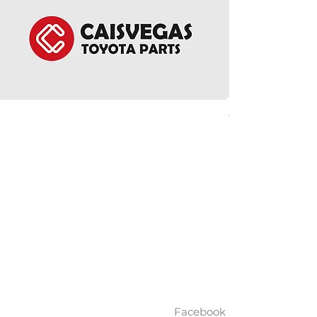
方向盤環總成 - Noah 
價格
HK$5,380.00
ct Us
Follow Us
Facebook
852 5261 4315