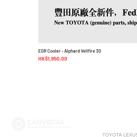
EGR Cooler - Alphard Vellfire 30
價格
HK$1,950.00
Shop
TOYOTA LEXU