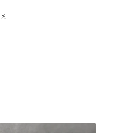
前必須確保零件正確。對於按照訂單正
戶付款時確認的訂單但後來客戶發現
eturns Policy
頁面
egas Trading 不承擔任何責任。
況，交貨日期可能會延遲。如果發
及時聯繫您。
知零件缺貨，我們會及時聯繫您進
一般需1至3工作日退回你的支付卡。