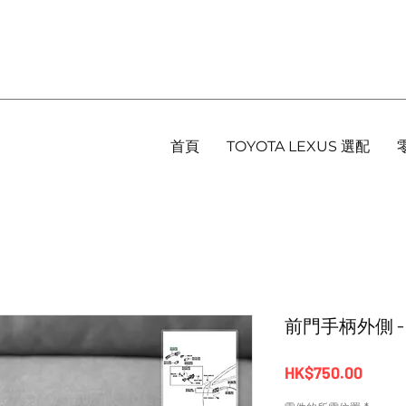
首頁
TOYOTA LEXUS 選配
前門手柄外側 - Alp
價
HK$750.00
格