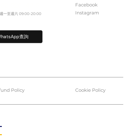
Facebook
852 5261 4315
Instagram
一至週六​ 09:00-20:00
fo@caisvegas.com​
hatsApp查詢
fund Policy
Cookie Policy