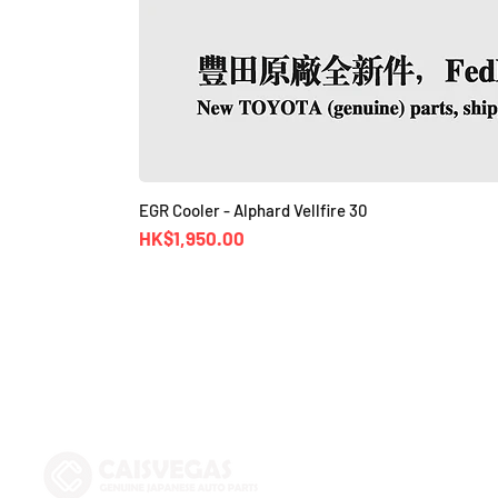
EGR Cooler - Alphard Vellfire 30
價格
HK$1,950.00
Shop