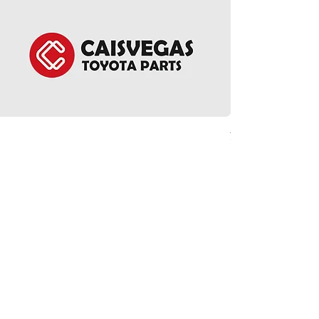
方向盤環總成 - Noah 
價格
HK$5,380.00
ct Us
Follow Us