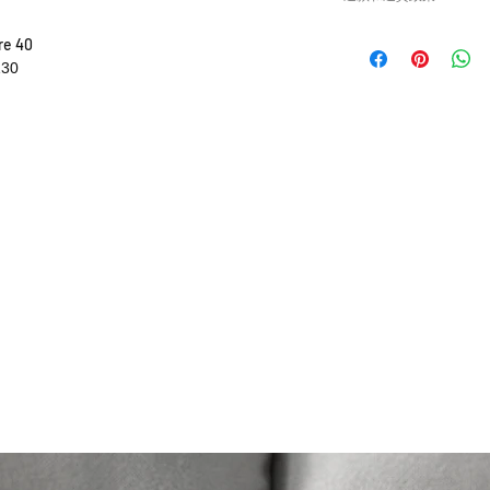
或退貨/換貨。付款
確供應的零件以及客
請查看
Refunds and R
e 40
錯誤訂購的零件，Caisv
130
根據零件的庫存狀
貨有延誤，我們會
如車廠或供應商通
行退款程序；退款