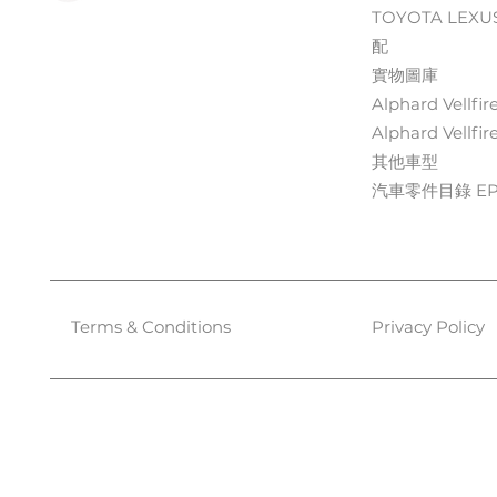
TOYOTA LEXU
配
實物圖庫
Alphard Vellfir
Alphard Vellfir
其他車型
汽車零件目錄 EPC
Terms & Conditions
Privacy Policy