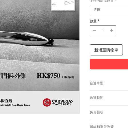
零件的所需位置
*
選擇
數量
*
新增至購物車
合適車型
為匹配合適的零件，
送達時間
付款後，約10-15工
免責聲明
零件均從車廠或供應商
需時感謝您的耐心等
Caisvegas Tr
退款和退貨政策