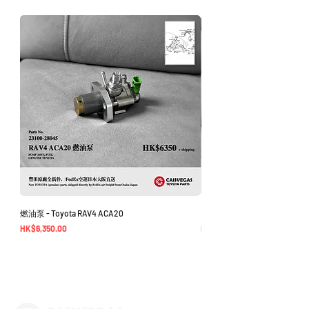
時聯繫您進行退款程序；退款一般需1至3
工作日退回你的支付卡。
燃油泵 - Toyota RAV4 ACA20
EGR Cooler - Alphard Vellfire 3
價格
價格
HK$6,350.00
HK$1,950.00