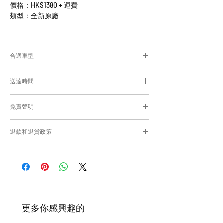
價格：HK$1380 + 運費
類型：全新原廠
合適車型
為匹配合適的零件，付款後我們會向你確認車
送達時間
輛細節
付款後，約10工作日取貨或送貨；
免責聲明
零件均從車廠或供應商從日本FedEx空運直送
到港，運輸需時感謝您的耐心等候。
Caisvegas Trading不會收回客戶錯誤訂購的
退款和退貨政策
零件進行退款或退貨/換貨。付款前必須確保
零件正確。對於按照訂單正確供應的零件以及
請查看
Refunds and Returns Policy
頁面
客戶付款時確認的訂單但後來客戶發現錯誤訂
購的零件，Caisvegas Trading 不承擔任何責
任。
根據零件的庫存狀況，交貨日期可能會延
遲。如果發貨有延誤，我們會及時聯繫
​更多你感興趣的
您。
如車廠或供應商通知零件缺貨，我們會及