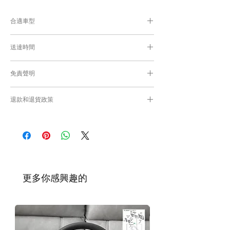
合適車型
Alphard及Vellfire 30系通用部件
送達時間
為匹配合適的零件，付款後我們會向你確
認車輛細節
付款後，約10-15日取貨或送貨；
免責聲明
零件均從車廠或供應商從日本FedEx空運直送
到港，運輸需時感謝您的耐心等候。
Caisvegas Trading不會收回客戶錯誤訂購的
退款和退貨政策
零件進行退款或退貨/換貨。付款前必須確保
零件正確。對於按照訂單正確供應的零件以及
請查看
Refunds and Returns Policy
頁面
客戶付款時確認的訂單但後來客戶發現錯誤訂
購的零件，Caisvegas Trading 不承擔任何責
任。
根據零件的庫存狀況，交貨日期可能會延
遲。如果發貨有延誤，我們會及時聯繫
​更多你感興趣的
您。
如車廠或供應商通知零件缺貨，我們會及
時聯繫您進行退款程序；退款一般需1至3
工作日退回你的支付卡。