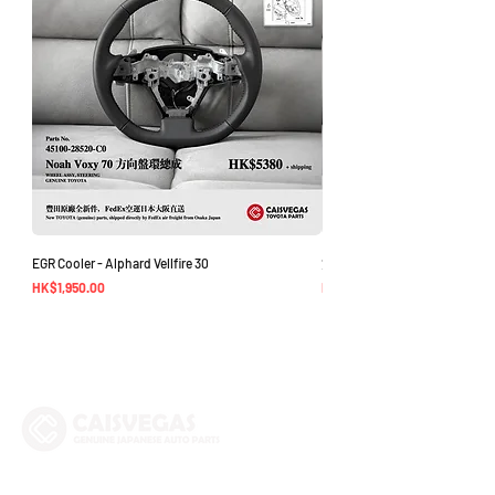
EGR Cooler - Alphard Vellfire 30
方向盤環總成 - Noah Voxy 70
價格
價格
HK$1,950.00
HK$5,380.00