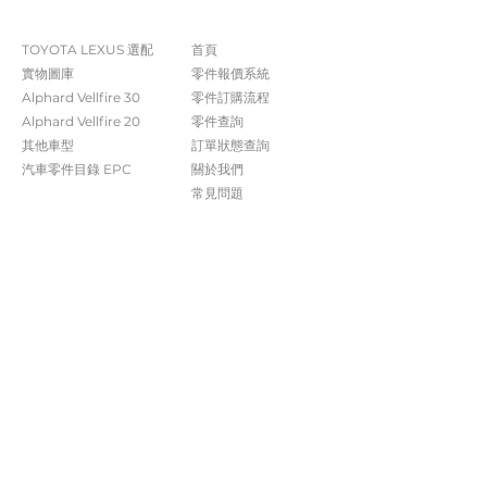
The Company
Shop
TOYOTA LEXUS 選配
首頁
實物圖庫
零件報價系統
Alphard Vellfire 30
​零件訂購流程
Alphard Vellfire 20
零件查詢
其他車型
訂單狀態查詢
汽車零件目錄 EPC​​
關於我們​
常見問題
Contact Us
+852 5261 4315
受付時間 週一至週六​ 09:00-20:00
info@caisvegas.com​
WhatsApp查詢