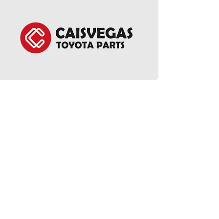
方向盤環總成 - Noah 
價格
HK$5,380.00
ct Us
Follow Us