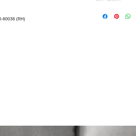
或退貨/換貨。付款
確供應的零件以及客
請查看
Refunds and R
錯誤訂購的零件，Caisv
-80038 (RH)
根據零件的庫存狀
貨有延誤，我們會
如車廠或供應商通
行退款程序；退款