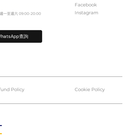
Facebook
852 5261 4315
Instagram
一至週六​ 09:00-20:00
fo@caisvegas.com​
hatsApp查詢
fund Policy
Cookie Policy