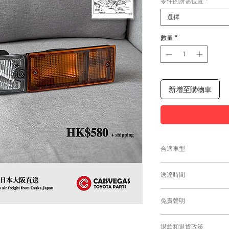
零件的所需位置
*
選擇
數量
*
新增至購物車
合適車型
為匹配合適的零件，
送達時間
付款後，約10工作日
免責聲明
零件均從車廠或供應商
需時感謝您的耐心等
Caisvegas Tr
退款和退貨政策