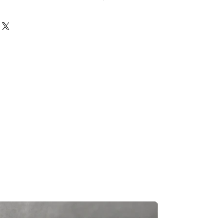
前必須確保零件正確。對於按照訂單正
戶付款時確認的訂單但後來客戶發現
eturns Policy
頁面
egas Trading 不承擔任何責任。
況，交貨日期可能會延遲。如果發
及時聯繫您。
知零件缺貨，我們會及時聯繫您進
一般需1至3工作日退回你的支付卡。