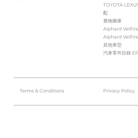
TOYOTA LEXU
配
實物圖庫
Alphard Vellfir
Alphard Vellfir
其他車型
汽車零件目錄 EPC
Terms & Conditions
Privacy Policy