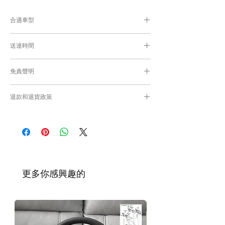
合適車型
為匹配合適的零件，付款後我們會向你確認車
送達時間
輛細節
付款後，約10-15工作日取貨或送貨；
免責聲明
零件均從車廠或供應商從日本FedEx空運直送
到港，運輸需時感謝您的耐心等候。
Caisvegas Trading不會收回客戶錯誤訂購的
退款和退貨政策
零件進行退款或退貨/換貨。付款前必須確保
零件正確。對於按照訂單正確供應的零件以及
請查看
Refunds and Returns Policy
頁面
客戶付款時確認的訂單但後來客戶發現錯誤訂
購的零件，Caisvegas Trading 不承擔任何責
任。
根據零件的庫存狀況，交貨日期可能會延
遲。如果發貨有延誤，我們會及時聯繫
​更多你感興趣的
您。
如車廠或供應商通知零件缺貨，我們會及
時聯繫您進行退款程序；退款一般需1至3
工作日退回你的支付卡。