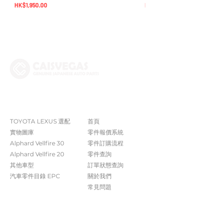
價格
價格
HK$1,950.00
HK$5,380.00
The Company
Shop
TOYOTA LEXUS 選配
首頁
實物圖庫
零件報價系統
Alphard Vellfire 30
​零件訂購流程
Alphard Vellfire 20
零件查詢
其他車型
訂單狀態查詢
汽車零件目錄 EPC​​
關於我們​
常見問題