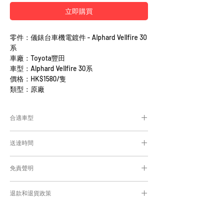
立即購買
零件：儀錶台車機電鍍件 - Alphard Vellfire 30
系
車廠：Toyota豐田
車型：Alphard Vellfire 30系
價格：HK$1580/隻
類型：原廠
合適車型
Alphard及Vellfire 30系通用部件
送達時間
為匹配合適的零件，付款後我們會向你確
認車輛細節
付款後，約10-15日取貨或送貨；
免責聲明
零件均從車廠或供應商從日本FedEx空運直送
到港，運輸需時感謝您的耐心等候。
Caisvegas Trading不會收回客戶錯誤訂購的
退款和退貨政策
零件進行退款或退貨/換貨。付款前必須確保
零件正確。對於按照訂單正確供應的零件以及
請查看
Refunds and Returns Policy
頁面
客戶付款時確認的訂單但後來客戶發現錯誤訂