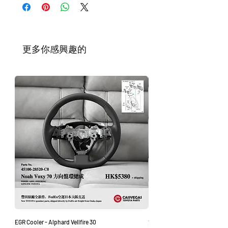
購的零件，Caisvegas Trading 不承擔任何責
任。
根據零件的庫存狀況，交貨日期可能會延
遲。如果發貨有延誤，我們會及時聯繫
​更多你感興趣的
您。
如車廠或供應商通知零件缺貨，我們會及
時聯繫您進行退款程序；退款一般需1至3
工作日退回你的支付卡。
EGR Cooler - Alphard Vellfire 30
方向盤環總成 - Noah Voxy 70