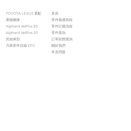
The Company
Shop
TOYOTA LEXUS 選配
首頁
實物圖庫
零件報價系統
Alphard Vellfire 30
​零件訂購流程
Alphard Vellfire 20
零件查詢
其他車型
訂單狀態查詢
汽車零件目錄 EPC​​
關於我們​
常見問題
Contact Us
+852 5261 4315
受付時間 週一至週六​ 09:00-20:00
info@caisvegas.com​
WhatsApp查詢