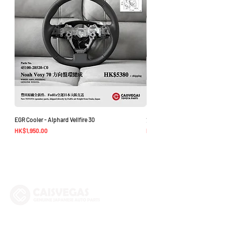
EGR Cooler - Alphard Vellfire 30
方向盤環總成 - Noah Voxy 70
價格
價格
HK$1,950.00
HK$5,380.00