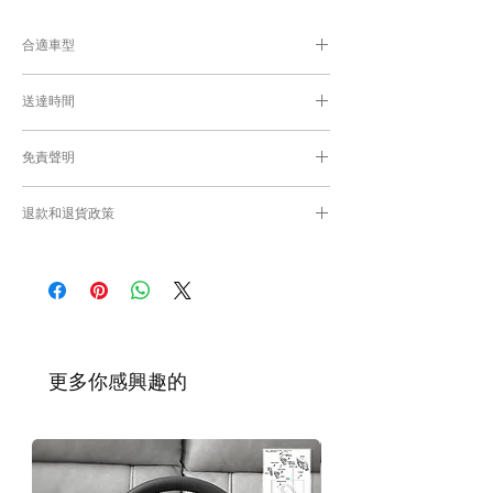
合適車型
Alphard及Vellfire 30系通用部件
送達時間
為匹配合適的零件，付款後我們會向你確
認車輛細節
付款後，約10-15日取貨或送貨；
免責聲明
零件均從車廠或供應商從日本FedEx空運直送
到港，運輸需時感謝您的耐心等候。
Caisvegas Trading不會收回客戶錯誤訂購的
退款和退貨政策
零件進行退款或退貨/換貨。付款前必須確保
零件正確。對於按照訂單正確供應的零件以及
請查看
Refunds and Returns Policy
頁面
客戶付款時確認的訂單但後來客戶發現錯誤訂
購的零件，Caisvegas Trading 不承擔任何責
任。
根據零件的庫存狀況，交貨日期可能會延
遲。如果發貨有延誤，我們會及時聯繫
​更多你感興趣的
您。
如車廠或供應商通知零件缺貨，我們會及
時聯繫您進行退款程序；退款一般需1至3
工作日退回你的支付卡。