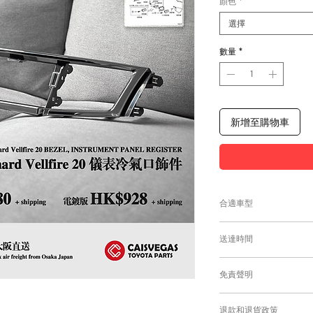
顏色
*
選擇
數量
*
新增至購物車
合適車型
Alphard及Vellfire
送達時間
為匹配合適的零件
付款後，約10-15日
免責聲明
零件均從車廠或供應商
需時感謝您的耐心等
Caisvegas Tr
退款和退貨政策