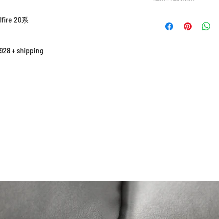
或退貨/換貨。付款
確供應的零件以及客
請查看
Refunds and R
ire 20系
錯誤訂購的零件，Caisv
根據零件的庫存狀
貨有延誤，我們會
 + shipping
如車廠或供應商通
行退款程序；退款