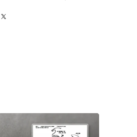
前必須確保零件正確。對於按照訂單正
戶付款時確認的訂單但後來客戶發現
eturns Policy
頁面
egas Trading 不承擔任何責任。
況，交貨日期可能會延遲。如果發
及時聯繫您。
知零件缺貨，我們會及時聯繫您進
一般需1至3工作日退回你的支付卡。