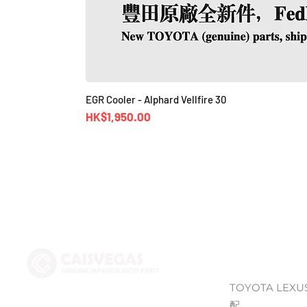
EGR Cooler - Alphard Vellfire 30
價格
HK$1,950.00
Shop
TOYOTA LEXU
配