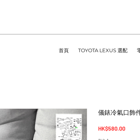
首頁
TOYOTA LEXUS 選配
儀錶冷氣口飾件 - Al
價
HK$580.00
格