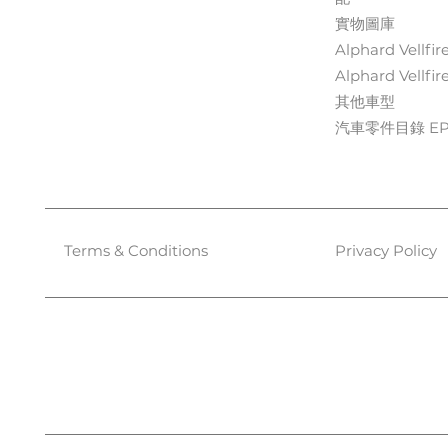
實物圖庫
Alphard Vellfir
Alphard Vellfir
其他車型
汽車零件目錄 EPC
Terms & Conditions
Privacy Policy