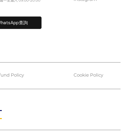
一至週六​ 09:00-20:00
fo@caisvegas.com​
hatsApp查詢
fund Policy
Cookie Policy