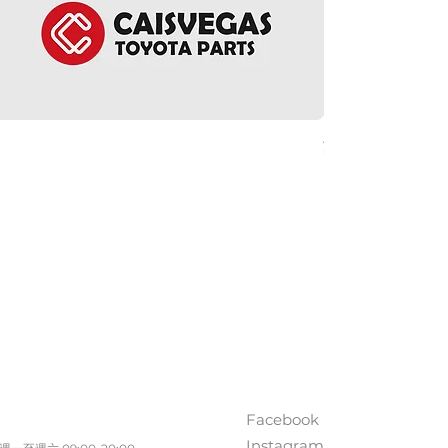
方向盤環總成 - Noah 
價格
HK$5,380.00
ct Us
Follow Us
Facebook
852 5261 4315
Instagram