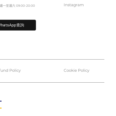
Instagram
一至週六​ 09:00-20:00
fo@caisvegas.com​
hatsApp查詢
fund Policy
Cookie Policy