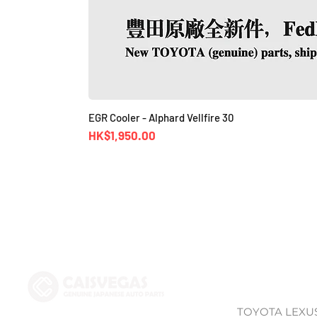
EGR Cooler - Alphard Vellfire 30
價格
HK$1,950.00
Shop
TOYOTA LEXU