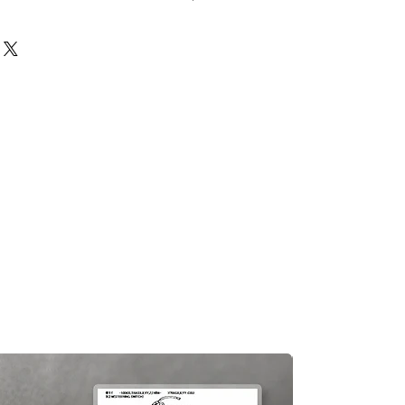
前必須確保零件正確。對於按照訂單正
戶付款時確認的訂單但後來客戶發現
eturns Policy
頁面
egas Trading 不承擔任何責任。
況，交貨日期可能會延遲。如果發
及時聯繫您。
知零件缺貨，我們會及時聯繫您進
一般需1至3工作日退回你的支付卡。