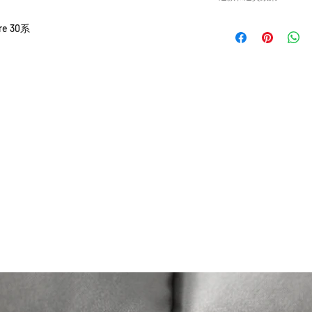
或退貨/換貨。付款
確供應的零件以及客
請查看
Refunds and R
re 30系
錯誤訂購的零件，Caisv
根據零件的庫存狀
貨有延誤，我們會
如車廠或供應商通
行退款程序；退款