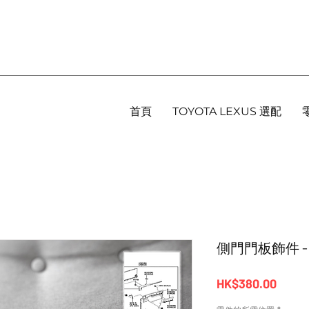
首頁
TOYOTA LEXUS 選配
側門門板飾件 - Alp
價
HK$380.00
格