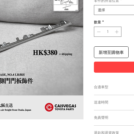
零件的所需位置
*
選擇
數量
*
新增至購物車
合適車型
Alphard及Vellfire
送達時間
為匹配合適的零件
付款後，約8-10日
免責聲明
零件均從車廠或供應商
需時感謝您的耐心等
Caisvegas Tr
退款和退貨政策