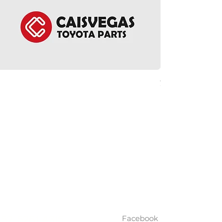
方向盤環總成 - Noah 
價格
HK$5,380.00
ct Us
Follow Us
Facebook
852 5261 4315