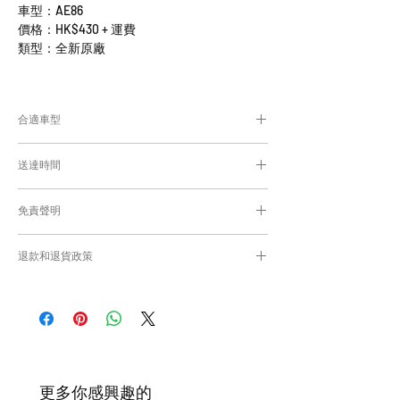
車型：AE86
價格：HK$430 + 運費
類型：全新原廠
合適車型
為匹配合適的零件，付款後我們會向你確認車
送達時間
輛細節
付款後，約10工作日取貨或送貨；
免責聲明
零件均從車廠或供應商從日本FedEx空運直送
到港，運輸需時感謝您的耐心等候。
Caisvegas Trading不會收回客戶錯誤訂購的
退款和退貨政策
零件進行退款或退貨/換貨。付款前必須確保
零件正確。對於按照訂單正確供應的零件以及
請查看
Refunds and Returns Policy
頁面
客戶付款時確認的訂單但後來客戶發現錯誤訂
購的零件，Caisvegas Trading 不承擔任何責
任。
根據零件的庫存狀況，交貨日期可能會延
遲。如果發貨有延誤，我們會及時聯繫
​更多你感興趣的
您。