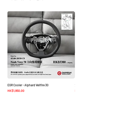
如車廠或供應商通知零件缺貨，我們會及
時聯繫您進行退款程序；退款一般需1至3
工作日退回你的支付卡。
EGR Cooler - Alphard Vellfire 30
方向盤環總成 - Noah Voxy 70
價格
價格
HK$1,950.00
HK$5,380.00