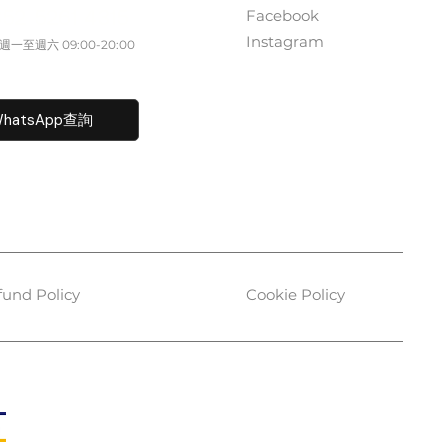
Facebook
852 5261 4315
Instagram
一至週六​ 09:00-20:00
fo@caisvegas.com​
hatsApp查詢
fund Policy
Cookie Policy