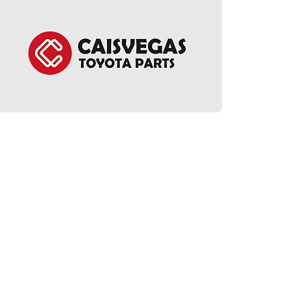
EGR Cooler - Alphar
價格
HK$1,950.00
ct Us
Follow Us