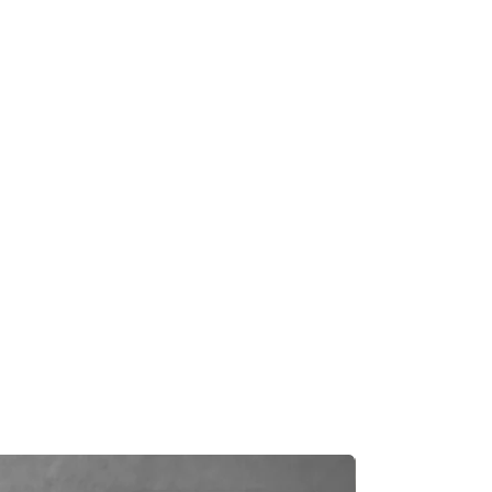
及時聯繫您。
知零件缺貨，我們會及時聯繫您進
一般需1至3工作日退回你的支付卡。