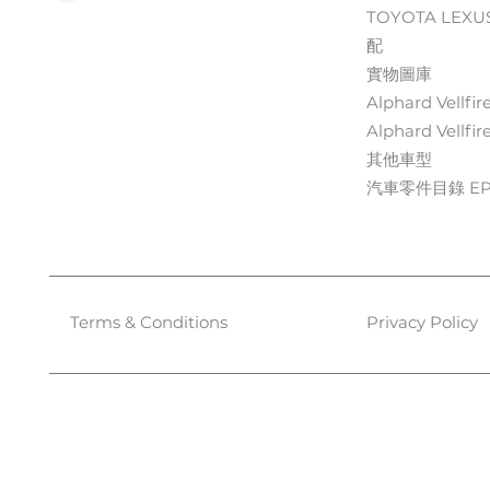
TOYOTA LEXU
配
實物圖庫
Alphard Vellfir
Alphard Vellfir
其他車型
汽車零件目錄 EPC
Terms & Conditions
Privacy Policy