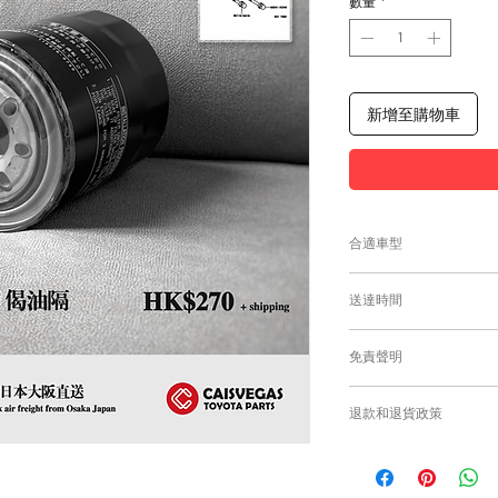
數量
*
新增至購物車
合適車型
為匹配合適的零件，
送達時間
付款後，約10工作日
免責聲明
零件均從車廠或供應商
需時感謝您的耐心等
Caisvegas Tr
退款和退貨政策
或退貨/換貨。付款
確供應的零件以及客
請查看
Refunds and R
錯誤訂購的零件，Caisv
根據零件的庫存狀