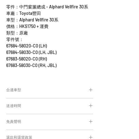
零件：中門窗簾總成 - Alphard Vellfire 30系
車廠：Toyota豐田
車型：Alphard Vellfire 30系
價格：HK$1750 + 運費
類型：原廠
零件號：
67684-58020-C0 (LH)
67684-58030-C0 (LH, JBL)
67683-58020-C0 (RH)
67683-58030-C0 (RH, JBL)
合適車型
Alphard及Vellfire 30系通用部件
送達時間
為匹配合適的零件，付款後我們會向你確
認車輛細節
付款後，約10-15日取貨或送貨；
免責聲明
零件均從車廠或供應商從日本FedEx空運直送
到港，運輸需時感謝您的耐心等候。
Caisvegas Trading不會收回客戶錯誤訂購的
退款和退貨政策