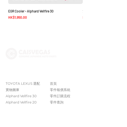
EGR Cooler - Alphard Vellfire 30
方向盤環總成 - Noah Voxy 70
價格
價格
HK$1,950.00
HK$5,380.00
The Company
Shop
TOYOTA LEXUS 選配
首頁
實物圖庫
零件報價系統
Alphard Vellfire 30
​零件訂購流程
Alphard Vellfire 20
零件查詢
其他車型
訂單狀態查詢
汽車零件目錄 EPC​​
關於我們​
常見問題