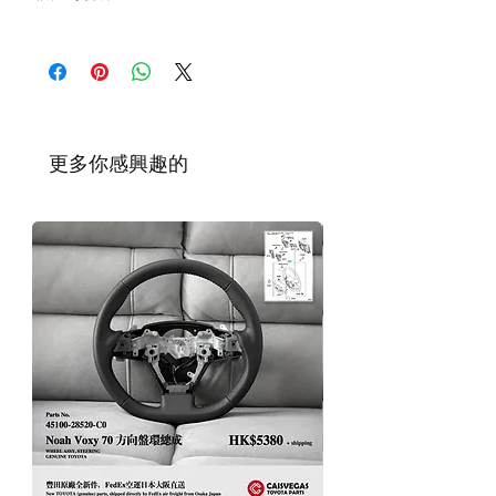
零件進行退款或退貨/換貨。付款前必須確保
零件正確。對於按照訂單正確供應的零件以及
請查看
Refunds and Returns Policy
頁面
客戶付款時確認的訂單但後來客戶發現錯誤訂
購的零件，Caisvegas Trading 不承擔任何責
任。
根據零件的庫存狀況，交貨日期可能會延
遲。如果發貨有延誤，我們會及時聯繫
​更多你感興趣的
您。
如車廠或供應商通知零件缺貨，我們會及
時聯繫您進行退款程序；退款一般需1至3
工作日退回你的支付卡。