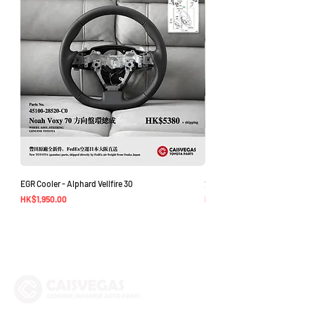
EGR Cooler - Alphard Vellfire 30
方向盤環總成 - Noah Voxy 70
價格
價格
HK$1,950.00
HK$5,380.00