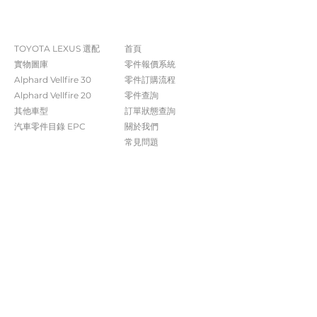
The Company
Shop
TOYOTA LEXUS 選配
首頁
實物圖庫
零件報價系統
Alphard Vellfire 30
​零件訂購流程
Alphard Vellfire 20
零件查詢
其他車型
訂單狀態查詢
汽車零件目錄 EPC​​
關於我們​
常見問題
Contact Us
+852 5261 4315
受付時間 週一至週六​ 09:00-20:00
info@caisvegas.com​
WhatsApp查詢