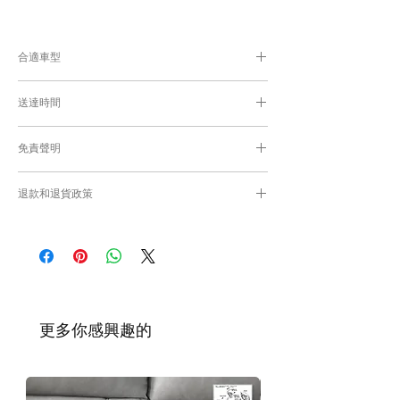
合適車型
為匹配合適的零件，付款後我們會向你確認車
送達時間
輛細節
付款後，約10-15工作日取貨或送貨；
免責聲明
零件均從車廠或供應商從日本FedEx空運直送
到港，運輸需時感謝您的耐心等候。
Caisvegas Trading不會收回客戶錯誤訂購的
退款和退貨政策
零件進行退款或退貨/換貨。付款前必須確保
零件正確。對於按照訂單正確供應的零件以及
請查看
Refunds and Returns Policy
頁面
客戶付款時確認的訂單但後來客戶發現錯誤訂
購的零件，Caisvegas Trading 不承擔任何責
任。
根據零件的庫存狀況，交貨日期可能會延
遲。如果發貨有延誤，我們會及時聯繫
​更多你感興趣的
您。
如車廠或供應商通知零件缺貨，我們會及
時聯繫您進行退款程序；退款一般需1至3
工作日退回你的支付卡。