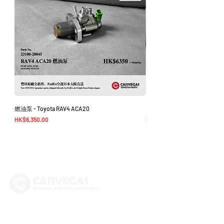
燃油泵 - Toyota RAV4 ACA20
EGR Cooler - Alphard Vellfire 3
價格
價格
HK$6,350.00
HK$1,950.00
The Company
Shop