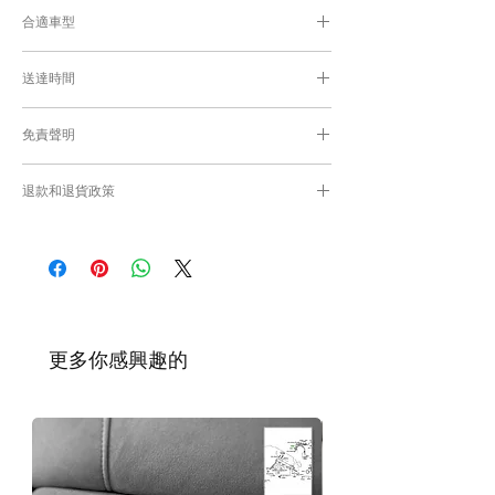
合適車型
Alphard Vellfire 40系通用部件
送達時間
為匹配合適的零件，付款後我們會向你確
認車輛細節
付款後，約10-15日取貨或送貨；
免責聲明
零件均從車廠或供應商從日本FedEx空運直送
到港，運輸需時感謝您的耐心等候。
Caisvegas Trading不會收回客戶錯誤訂購的
退款和退貨政策
零件進行退款或退貨/換貨。付款前必須確保
零件正確。對於按照訂單正確供應的零件以及
請查看
Refunds and Returns Policy
頁面
客戶付款時確認的訂單但後來客戶發現錯誤訂
購的零件，Caisvegas Trading 不承擔任何責
任。
根據零件的庫存狀況，交貨日期可能會延
遲。如果發貨有延誤，我們會及時聯繫
​更多你感興趣的
您。
如車廠或供應商通知零件缺貨，我們會及
時聯繫您進行退款程序；退款一般需1至3
工作日退回你的支付卡。