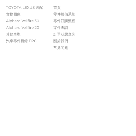
TOYOTA LEXUS 選配
首頁
實物圖庫
零件報價系統
Alphard Vellfire 30
​零件訂購流程
Alphard Vellfire 20
零件查詢
其他車型
訂單狀態查詢
汽車零件目錄 EPC​​
關於我們​
常見問題
Contact Us
+852 5261 4315
受付時間 週一至週六​ 09:00-20:00
info@caisvegas.com​
WhatsApp查詢