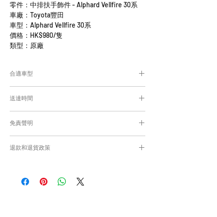
零件：中排扶手飾件 - Alphard Vellfire 30系
車廠：Toyota豐田
車型：Alphard Vellfire 30系
價格：HK$980/隻
類型：原廠
合適車型
Alphard及Vellfire 30系通用部件
送達時間
為匹配合適的零件，付款後我們會向你確
認車輛細節
付款後，約10-15日取貨或送貨；
免責聲明
零件均從車廠或供應商從日本FedEx空運直送
到港，運輸需時感謝您的耐心等候。
Caisvegas Trading不會收回客戶錯誤訂購的
退款和退貨政策
零件進行退款或退貨/換貨。付款前必須確保
零件正確。對於按照訂單正確供應的零件以及
請查看
Refunds and Returns Policy
頁面
客戶付款時確認的訂單但後來客戶發現錯誤訂
購的零件，Caisvegas Trading 不承擔任何責
任。
根據零件的庫存狀況，交貨日期可能會延
遲。如果發貨有延誤，我們會及時聯繫