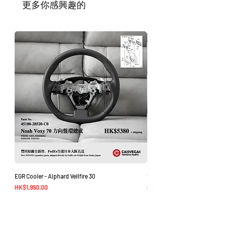
​更多你感興趣的
您。
如車廠或供應商通知零件缺貨，我們會及
時聯繫您進行退款程序；退款一般需1至3
工作日退回你的支付卡。
EGR Cooler - Alphard Vellfire 30
方向盤環總成 - Noah Voxy 70
價格
價格
HK$1,950.00
HK$5,380.00